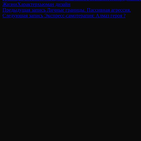
Жизни
Характер
хьюман дизайн
Навигация
Предыдущая
Предыдущая запись
Личные границы. Пассивная агрессия.
запись
Следующая
Следующая запись
Экспресс-самотерапия: Алмаз героя ?‍
по
запись
записям