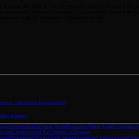
 жизнь мы ищем эту же инструкцию, при том что она у нас уже 
ния, несбывшиеся мечты и ожидания, не признание наших качест
которые в старости пожалеют о прожитой жизни.
шения, самооценка. Ihumandesign»
17
айну человека
ign
vicajam
Блог
Виктория Джем
Виктория Джем Дизайн человека
оучинг
Личностный Рост
Личность
Личные
чение
Призвание
Психология
Самообразование
Самопознание
Само