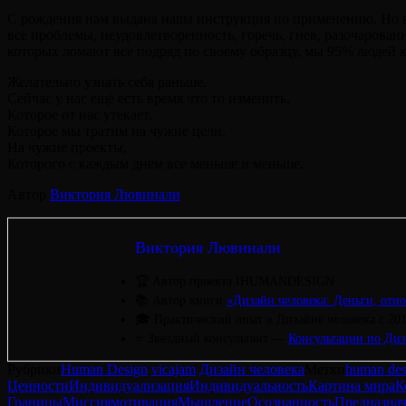
С рождения нам выдана наша инструкция по применению. Но всю
все проблемы, неудовлетворенность, горечь, гнев, разочарова
которых ломают все подряд по своему образцу, мы 95% людей 
Желательно узнать себя раньше.
Сейчас у нас ещё есть время что то изменить,
Которое от нас утекает,
Которое мы тратим на чужие цели,
На чужие проекты,
Которого с каждым днём все меньше и меньше.
Автор
Виктория Лювинали
Виктория Лювинали
🏆 Автор проекта IHUMANDESIGN
📚 Автор книги
«Дизайн человека: Деньги, отно
🎓 Практический опыт в Дизайне человека с 20
⭐ Звездный консультант —
Консультации по Диз
Рубрики
Human Design
vicajam
Дизайн человека
Метки
human des
Ценности
Индивидуализация
Индивидуальность
Картина мира
К
Границы
Миссия
мотивация
Мышление
Осознанность
Предназна