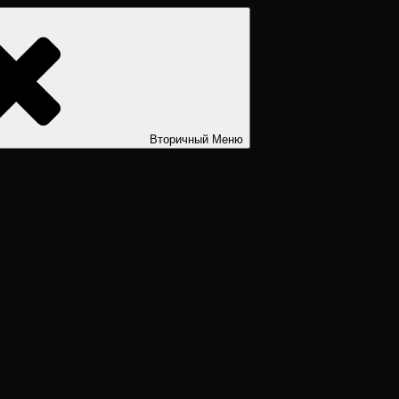
ости. Дизайн человека рассчитать. Дизайн человека расшифров
Вторичный
Меню