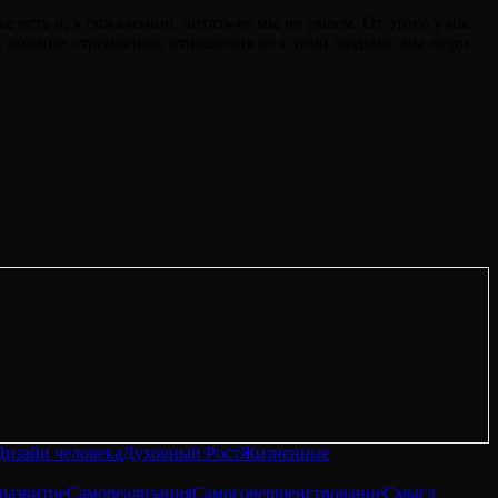
есть и, к сожалению, читать ее мы не умеем. От этого у нас
в, ложные стремления, отношения не с теми людьми, мы люди
Дизайн человека
Духовный Рост
Жизненные
развитие
Самореализация
Самосовершенствование
Смысл