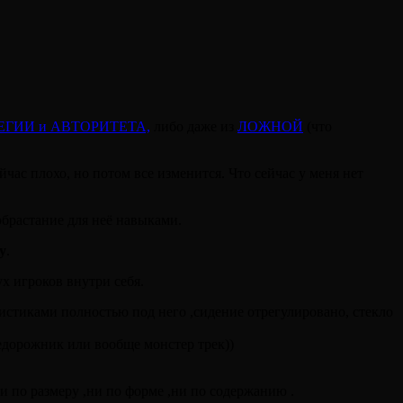
ЕГИИ и АВТОРИТЕТА,
либо даже из
ЛОЖНОЙ
(что
ейчас плохо, но потом все изменится. Что сейчас у меня нет
обрастание для неё навыками.
у
.
ух игроков внутри себя.
истиками полностью под него ,сидение отрегулировано, стекло
недорожник или вообще монстер трек))
 ни по размеру ,ни по форме ,ни по содержанию .