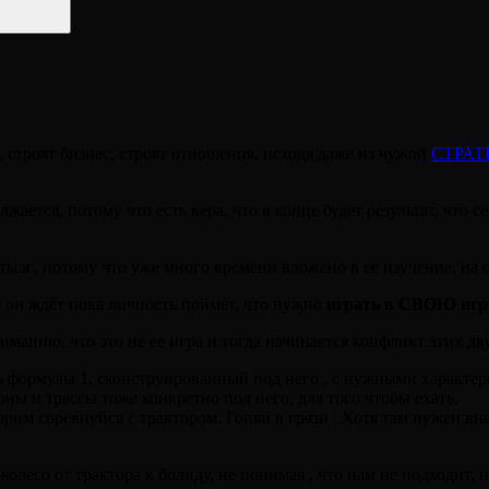
строят бизнес, строят отношения, исходя даже из чужой
СТРАТ
жается, потому что есть вера, что в конце будет результат, что с
ься , потому что уже много времени вложено в ее изучение, на 
и он ждёт пока личность поймёт, что нужно
играть в СВОЮ игр
иманию, что это не ее игра и тогда начинается конфликт этих дв
ь формулы 1, сконструированный под него , с нужными характер
оны и трассы тоже конкретно под него, для того чтобы ехать.
орим соревнуйся с трактором. Гоняй в грязи . Хотя там нужен в
 колесо от трактора к болиду, не понимая , что нам не подходит,