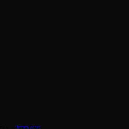
Люди
(что с …
Читать далее