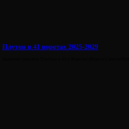
Плутон в 41 воротах 2025-2029
Опубликовано
Значение транзита Плутона в 41-х Воротах (Ворота Сжатия/Нача
на
Виктория
От
Лювинали