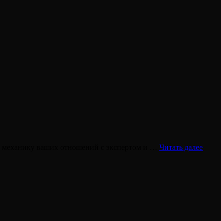
Анал
 в механику ваших отношений с экспертом и …
Читать далее
партн
Совм
Комп
Диза
челов