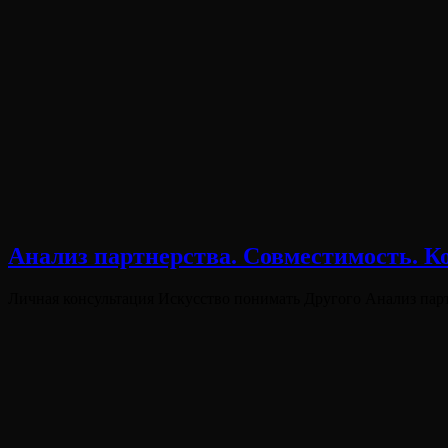
Анализ партнерства. Совместимость. Ко
Опубликовано
Личная консультация Искусство понимать Другого Анализ пар
на