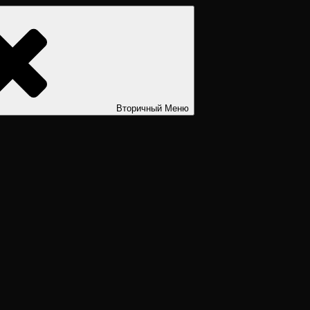
ости. Дизайн человека рассчитать. Дизайн человека расшифров
Вторичный
Меню