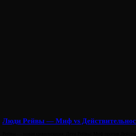
Виктория
От
Лювинали
Люди Рейвы — Миф vs Действительнос
Опубликовано
Рейвы — новая цивилизация. Дети Рейвы: Миф против Действит