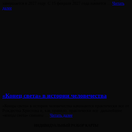
на
завершается в 2027 году. С 15 февраля 2027 года начнется …
Читать
О
далее
Новом
Времени
и
Кресте
Спящего
Феникса
Виктория
От
Лювинали
«Конец света» в истории человечества
Опубликовано
«Концы света» в истории человечества начинаются практически все от
на
Рождества Христова и, как правило, практически все дальнейшие
«Конец
«концы света» связаны …
Читать далее
света»
в
ИНДИВИДУАЛЬНЫЙ РАЗБОР КАРТЫ
истории