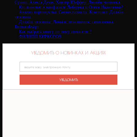
Суини, Алекса Деми, Хантер Шеффер. Дизайн человека.
Кто виноват в конфликте Лебедева и Олеси Иванченко?
Анализ партнерства. Совместимость. Композит. Дизайн
человека.
Дизайн человека: Деньги, отношения, самооценка.
Ihumandesign
Как выбрать книгу по типу личности ?
ФИЛИПП КИРКОРОВ
УВЕДОМИТЬ О НОВИНКАХ И АКЦИЯХ