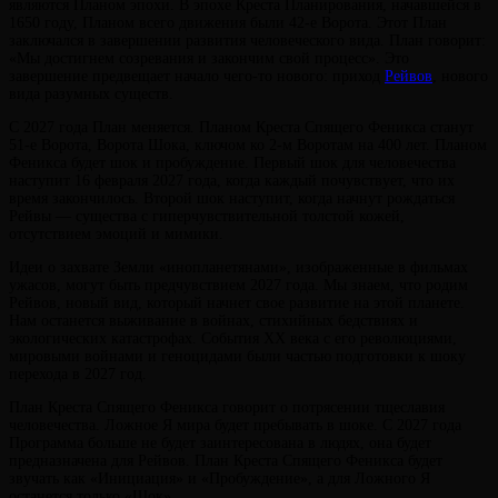
являются Планом эпохи. В эпохе Креста Планирования, начавшейся в
1650 году, Планом всего движения были 42-е Ворота. Этот План
заключался в завершении развития человеческого вида. План говорит:
«Мы достигнем созревания и закончим свой процесс». Это
завершение предвещает начало чего-то нового: приход
Рейвов
, нового
вида разумных существ.
С 2027 года План меняется. Планом Креста Спящего Феникса станут
51-е Ворота, Ворота Шока, ключом ко 2-м Воротам на 400 лет. Планом
Феникса будет шок и пробуждение. Первый шок для человечества
наступит 16 февраля 2027 года, когда каждый почувствует, что их
время закончилось. Второй шок наступит, когда начнут рождаться
Рейвы — существа с гиперчувствительной толстой кожей,
отсутствием эмоций и мимики.
Идеи о захвате Земли «инопланетянами», изображенные в фильмах
ужасов, могут быть предчувствием 2027 года. Мы знаем, что родим
Рейвов, новый вид, который начнет свое развитие на этой планете.
Нам останется выживание в войнах, стихийных бедствиях и
экологических катастрофах. События ХХ века с его революциями,
мировыми войнами и геноцидами были частью подготовки к шоку
перехода в 2027 год.
План Креста Спящего Феникса говорит о потрясении тщеславия
человечества. Ложное Я мира будет пребывать в шоке. С 2027 года
Программа больше не будет заинтересована в людях, она будет
предназначена для Рейвов. План Креста Спящего Феникса будет
звучать как «Инициация» и «Пробуждение», а для Ложного Я
останется только «Шок».