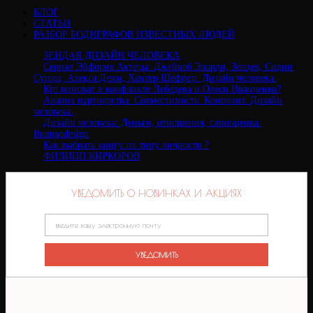
БЛОГ
СТАТЬИ
РАЗБОР БОДИГРАФОВ ИЗВЕСТНЫХ ЛЮДЕЙ
ЗЕНДАЯ ДИЗАЙН ЧЕЛОВЕКА
Сериал Эйфория Актеры: Джейкоб Элорди, Зендея, Сидни
Суини, Алекса Деми, Хантер Шеффер. Дизайн человека.
Кто виноват в конфликте Лебедева и Олеси Иванченко?
Анализ партнерства. Совместимость. Композит. Дизайн
человека.
Дизайн человека: Деньги, отношения, самооценка.
Ihumandesign
Как выбрать книгу по типу личности ?
ФИЛИПП КИРКОРОВ
УВЕДОМИТЬ О НОВИНКАХ И АКЦИЯХ