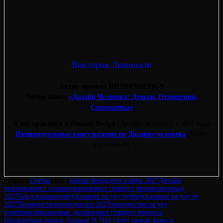
Виктория Лювинали
Автор проекта IHUMANDESIGN
Автор книги
«Дизайн Человека: Деньги, Отношения,
Самооценка»
9 лет практики в Human Design
(Дизайн человека) с 2017 года
Индивидуальные консультации по Дизайну человека
(1000+
прочтений)
Рубрики
Статьи
Метки
human design
дети рэйвы 2027
Дизайн
человека
крест планирования
крест спящего феникса
переход
2027
Предсказание
предсказание ра уру ху
предсказание ра уру ху
2027
Пророчество
пророчество 2027
пророчество ра уру
ху
рейвы
рэйвы
хьюман дизайн
цикл спящего феникса
Навигация
Предыдущая
Предыдущая запись
Ложное Я: Что стоит между вами и