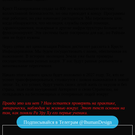
Крест Планирования создал за 400 лет колоссальную систему
коллективной безопасности, но она приходит к концу. Программы
еще работают, но уже начинают распадаться. Мы переживем шок,
когда обнаружится, что милиция, службы скорой помощи,
здравоохранения, пожарные и другие инфраструктуры больше не
функционируют. Эти системы были построены для нас, но Рейвам
они не будут нужны.
Через сотни лет цивилизация Рейвов достигнет рассвета в Кресте
Инфицирования. Мы будем сосуществовать с ними, обеспечивая их
выживание. В истории эволюции Земли уже были примеры
сосуществования разных видов. У нас будут разные реальности и
минимальные пересечения.
Начало этого нового цикла будет положено в 2027 году. Те, кто не
успеет трансформироваться, столкнутся с шоком выживания в новой
эпохе. Те, кто успеет, будут учить своих детей жить со вкусом и без
страха, зная свой внутренний Авторитет и свою Стратегию, не
оглядываясь на беспомощных и потерянных людей вокруг.
Правда это или нет ? Нам остается проверять на практике,
эмпирически, наблюдая за жизнью вокруг. Этот текст основан на
том, как поняли Ра Уру Ху его первые ученики.
Подписывайся в Телеграм @IhumanDesign