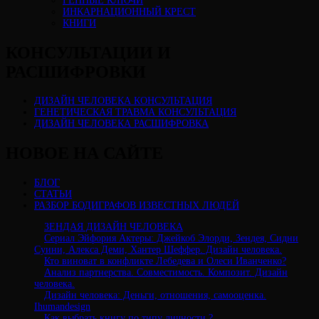
ГЕННЫЕ КЛЮЧИ
ИНКАРНАЦИОННЫЙ КРЕСТ
КНИГИ
КОНСУЛЬТАЦИИ И
РАСШИФРОВКИ
ДИЗАЙН ЧЕЛОВЕКА КОНСУЛЬТАЦИЯ
ГЕНЕТИЧЕСКАЯ ТРАВМА КОНСУЛЬТАЦИЯ
ДИЗАЙН ЧЕЛОВЕКА РАСШИФРОВКА
НОВОЕ НА САЙТЕ
БЛОГ
СТАТЬИ
РАЗБОР БОДИГРАФОВ ИЗВЕСТНЫХ ЛЮДЕЙ
ЗЕНДАЯ ДИЗАЙН ЧЕЛОВЕКА
Сериал Эйфория Актеры: Джейкоб Элорди, Зендея, Сидни
Суини, Алекса Деми, Хантер Шеффер. Дизайн человека.
Кто виноват в конфликте Лебедева и Олеси Иванченко?
Анализ партнерства. Совместимость. Композит. Дизайн
человека.
Дизайн человека: Деньги, отношения, самооценка.
Ihumandesign
Как выбрать книгу по типу личности ?