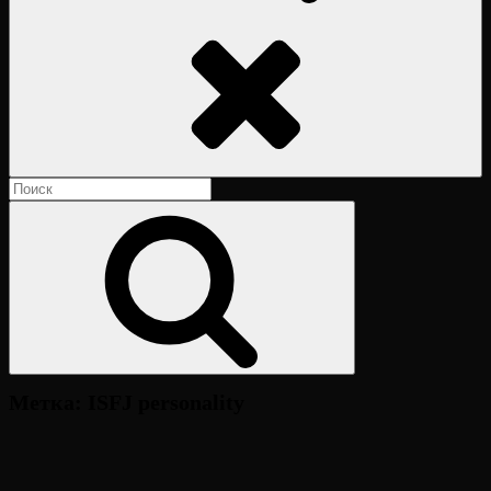
Поиск
Найти:
Поиск
Метка:
ISFJ personality