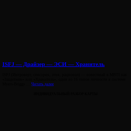
ISFJ — Драйзер — ЭСИ — Хранитель
Опубликовано
ISFJ (Интроверт, сенсорик, этик, рационал) — известный в MBTI как
на
«Защитник» или «Хранитель», один из 16 типов личности в системе
ISFJ
Myers-Briggs …
Читать далее
—
Драйзер
ИНДИВИДУАЛЬНЫЙ РАЗБОР КАРТЫ
—
ЭСИ
—
Хранитель
Виктория
От
Лювинали