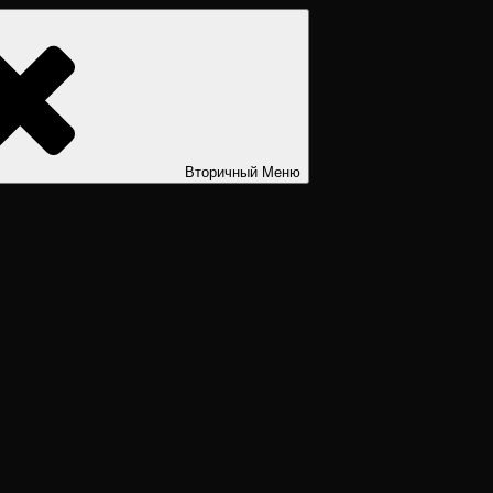
ости. Дизайн человека рассчитать. Дизайн человека расшифров
Вторичный
Меню