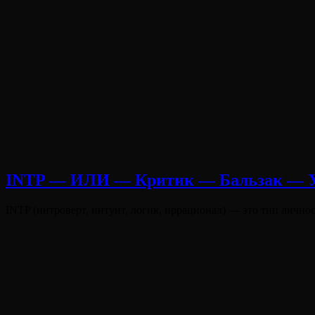
INTP — ИЛИ — Критик — Бальзак — 
Опубликовано
INTP (интроверт, интуит, логик, иррационал) — это тип личн
на