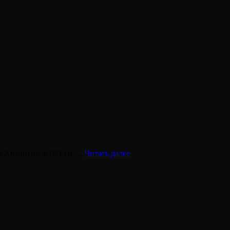
INTP
ппе Аналитиков (NT) и …
Читать далее
—
ИЛИ
—
Критик
—
Бальзак
—
Ученый