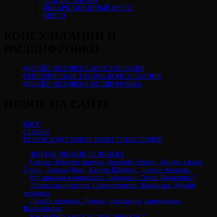
ГЕННЫЕ КЛЮЧИ
ИНКАРНАЦИОННЫЙ КРЕСТ
КНИГИ
КОНСУЛЬТАЦИИ И
РАСШИФРОВКИ
ДИЗАЙН ЧЕЛОВЕКА КОНСУЛЬТАЦИЯ
ГЕНЕТИЧЕСКАЯ ТРАВМА КОНСУЛЬТАЦИЯ
ДИЗАЙН ЧЕЛОВЕКА РАСШИФРОВКА
НОВОЕ НА САЙТЕ
БЛОГ
СТАТЬИ
РАЗБОР БОДИГРАФОВ ИЗВЕСТНЫХ ЛЮДЕЙ
ЗЕНДАЯ ДИЗАЙН ЧЕЛОВЕКА
Сериал Эйфория Актеры: Джейкоб Элорди, Зендея, Сидни
Суини, Алекса Деми, Хантер Шеффер. Дизайн человека.
Кто виноват в конфликте Лебедева и Олеси Иванченко?
Анализ партнерства. Совместимость. Композит. Дизайн
человека.
Дизайн человека: Деньги, отношения, самооценка.
Ihumandesign
Как выбрать книгу по типу личности ?