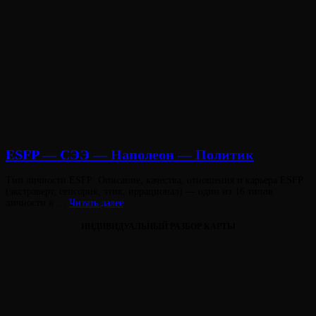
ESFP — СЭЭ — Наполеон — Политик
Опубликовано
Тип личности ESFP: Описание, качества, отношения и карьера ESFP
на
(экстраверт, сенсорик, этик, иррационал) — один из 16 типов
ESFP
личности в …
Читать далее
—
СЭЭ
ИНДИВИДУАЛЬНЫЙ РАЗБОР КАРТЫ
—
Наполеон
—
Политик
Виктория
От
Лювинали