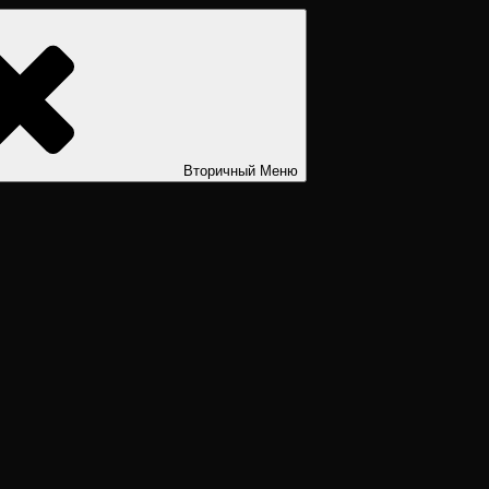
ости. Дизайн человека рассчитать. Дизайн человека расшифров
Вторичный
Меню