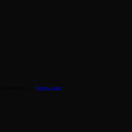
ESFP
ипов личности в …
Читать далее
—
СЭЭ
—
Наполеон
—
Политик