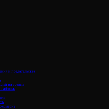
ения и предательства
ь
кций на травму
осаботаж
в
тия
ть
окомерие