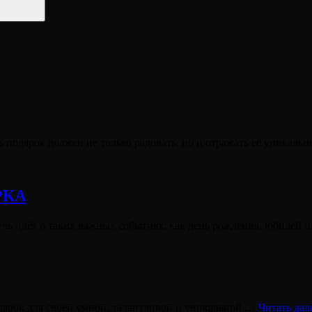
 подарок должен не только радовать, но и отражать её уникаль
РКА
ечь идёт о таких важных событиях, как день рождения, юбилей 
подарок для своей умной, талантливой и уникальной …
Читать дал