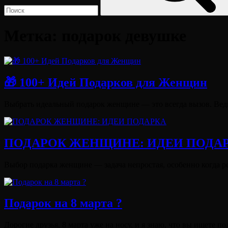
Метка:
подарок девушке
🎁 100+ Идей Подарков для Женщин
Опубликовано
Выбрать идеальный подарок женщине — это всегда вызов. Ведь
на
ПОДАРОК ЖЕНЩИНЕ: ИДЕИ ПОДА
Опубликовано
Выбор подарка женщине — задача непростая, особенно когда р
на
Виктория
От
Лювинали
Подарок на 8 марта ?
Опубликовано
Дорогие друзья, 8 марта уже на носу, и я знаю, что вы ищете 