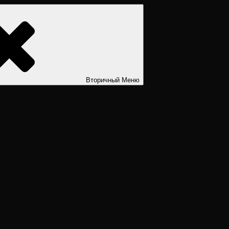
ости. Дизайн человека рассчитать. Дизайн человека расшифров
Вторичный
Меню