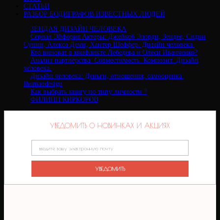
СТАТЬИ
РАЗБОР БОДИГРАФОВ ИЗВЕСТНЫХ ЛЮДЕЙ
ЗЕНДАЯ ДИЗАЙН ЧЕЛОВЕКА
Сериал Эйфория Актеры: Джейкоб Элорди, Зендея, Сидни
Суини, Алекса Деми, Хантер Шеффер. Дизайн человека.
Кто виноват в конфликте Лебедева и Олеси Иванченко?
Анализ партнерства. Совместимость. Композит. Дизайн
человека.
Дизайн человека: Деньги, отношения, самооценка.
Ihumandesign
Как выбрать книгу по типу личности ?
ФИЛИПП КИРКОРОВ
УВЕДОМИТЬ О НОВИНКАХ И АКЦИЯХ