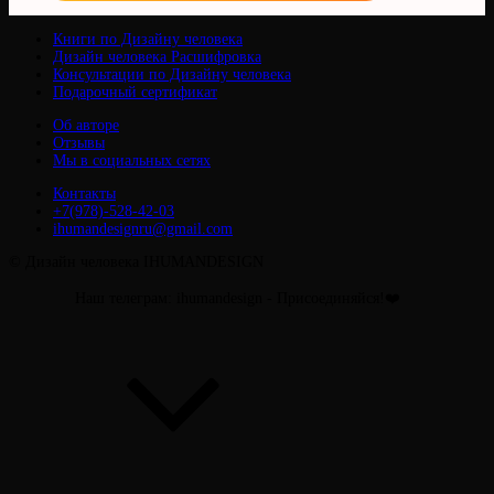
Книги по Дизайну человека
Дизайн человека Расшифровка
Консультации по Дизайну человека
Подарочный сертификат
Об авторе
Отзывы
Мы в социальных сетях
Контакты
+7(978)-528-42-03
ihumandesignru@gmail.com
© Дизайн человека IHUMANDESIGN
Наш телеграм: ihumandesign - Присоединяйся!❤️
Прокрутить
вверх