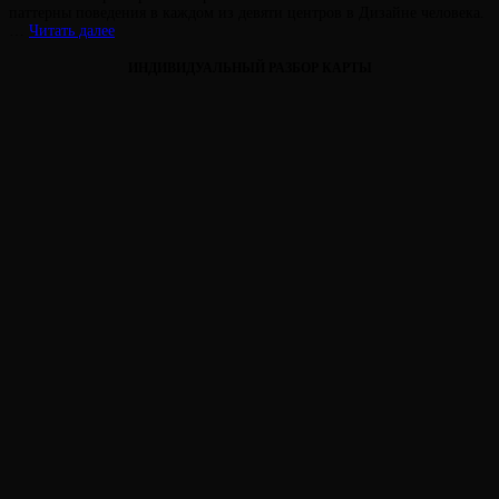
на
паттерны поведения в каждом из девяти центров в Дизайне человека.
ЛОЖНОЕ
…
Читать далее
Я
В
ИНДИВИДУАЛЬНЫЙ РАЗБОР КАРТЫ
ЦЕНТРАХ
Виктория
От
Лювинали