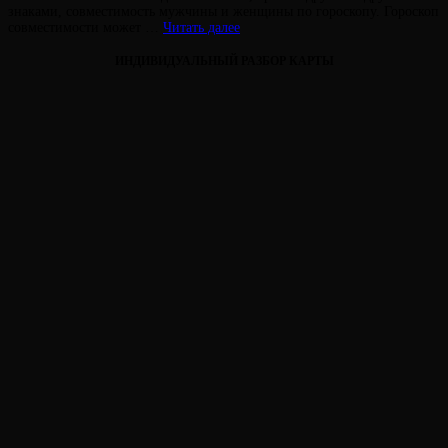
на
знаками, совместимость мужчины и женщины по гороскопу. Гороскоп
Совместимость
совместимости может …
Читать далее
знаков
Зодиака
ИНДИВИДУАЛЬНЫЙ РАЗБОР КАРТЫ
Астрология
От