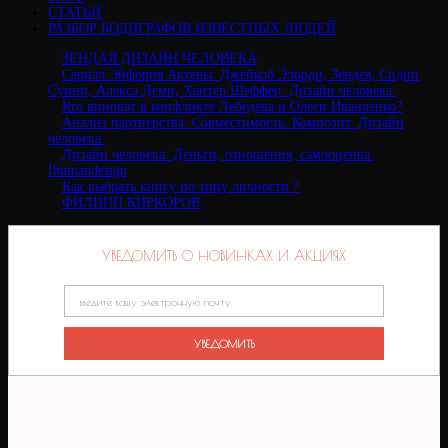
СТАТЬИ
РАЗБОР БОДИГРАФОВ ИЗВЕСТНЫХ ЛЮДЕЙ
ЗЕНДАЯ ДИЗАЙН ЧЕЛОВЕКА
Сериал Эйфория Актеры: Джейкоб Элорди, Зендея, Сидни
Суини, Алекса Деми, Хантер Шеффер. Дизайн человека.
Кто виноват в конфликте Лебедева и Олеси Иванченко?
Анализ партнерства. Совместимость. Композит. Дизайн
человека.
Дизайн человека: Деньги, отношения, самооценка.
Ihumandesign
Как выбрать книгу по типу личности ?
ФИЛИПП КИРКОРОВ
УВЕДОМИТЬ О НОВИНКАХ И АКЦИЯХ