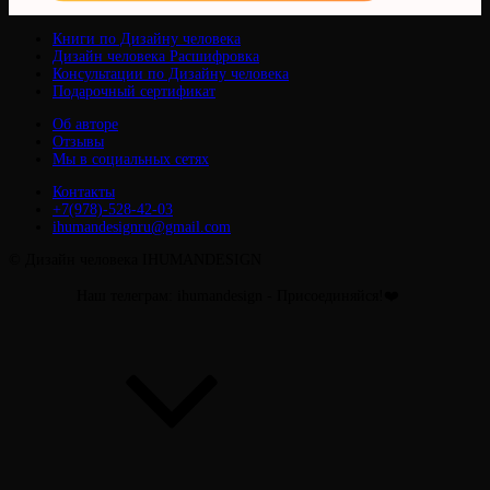
Книги по Дизайну человека
Дизайн человека Расшифровка
Консультации по Дизайну человека
Подарочный сертификат
Об авторе
Отзывы
Мы в социальных сетях
Контакты
+7(978)-528-42-03
ihumandesignru@gmail.com
© Дизайн человека IHUMANDESIGN
Наш телеграм: ihumandesign - Присоединяйся!❤️
Прокрутить
вверх