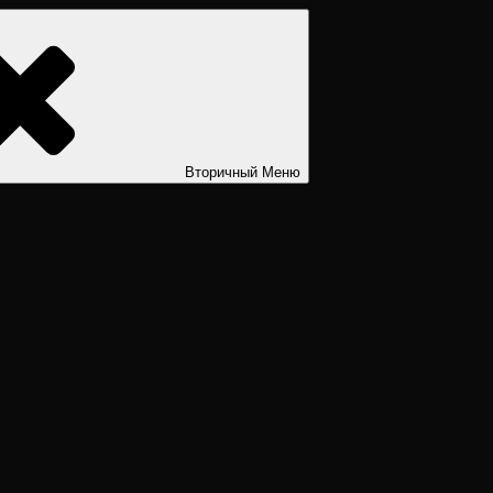
ости. Дизайн человека рассчитать. Дизайн человека расшифров
Вторичный
Меню