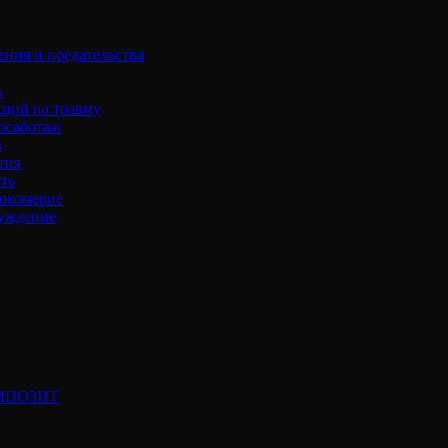
ения и предательства
ь
кций на травму
осаботаж
в
тия
ть
окомерие
уждение
МПОЗИТ