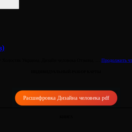
в)
Холостяк Украина. Дизайн человека Отзывы. …
Продолжить ч
ИНДИВИДУАЛЬНЫЙ РАЗБОР КАРТЫ
Расшифровка Дизайна человека pdf
КНИГА