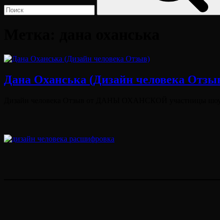
Метка:
дана оханська
Дана Оханська (Дизайн человека Отзы
Опубликовано
Дизайн человека Отзыв от ДАНЫ ОХАНСКОЙ участницы шоу 
на
Виктория
От
Лювинали