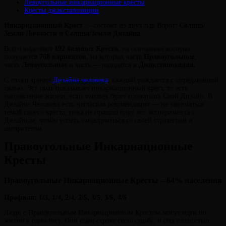
Левоугольные инкарнационные кресты
Кресты джакстапозиции
Инкарнационный Крест
— состоит из двух пар Ворот:
Солнца/
Земли Личности и Солнца/Земли Дизайна
.
Всего выделяют
192 базовых Креста
, на основании которых
получается
768 вариантов
, из которых часть
Правоугольные
,
часть
Левоугольные
и часть — находятся в
Джакстапозиции.
С точки зрения
Дизайна человека
, каждый рождается с определенной
целью. Эту цель показывает инкарнационный крест, то есть
направление жизни, если человек будет проживать Свой Дизайн. В
Дизайне Человека есть негласная рекомендация — не заниматься
темой своего креста, пока не прошло пару лет эксперимента с
Дизайном, чтобы успеть сонастроиться со своей стратегией и
авторитетом.
Правоугольные Инкарнационные
Кресты
Правоугольные Инкарнационные Кресты – 64% населения
Профили:
1/3, 1/4, 2/4, 2/5, 3/5, 3/6, 4/6
Люди с Правоугольным Инкарнационным Крестом могут идти по
жизни в одиночку. Они сами строят свою судьбу, и она полностью