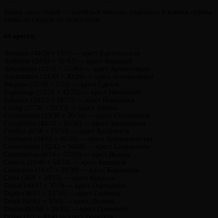
Задача таких людей — научиться замечать подсказки и намёки судьбы,
чтобы не сходить со своего пути.
64 креста:
Alertness (44/24 + 13/7) — крест Бдительности
Ambition (54/53 + 32/42) — крест Амбиций
Articulation (12/11 + 25/46) — крест Артикуляции
Assimilation (23/43 + 30/29) — крест Ассимиляции
Bargains (37/40 + 5/35) — крест Сделок
Beginnings (53/54 + 42/32) — крест Начинаний
Behavior (10/15 + 18/17) — крест Поведения
Caring (27/28 + 19/33) — крест Заботы
Commitment (29/30 + 20/34) — крест Соглашения
Completion (42/32 + 60/56) — крест Завершения
Conflict (6/36 + 15/10) — крест Конфликта
Confusion (64/63 + 45/26) — крест Замешательства
Conservation (32/42 + 56/60) — крест Сохранения
Contribution (8/14 + 55/59) — крест Вклада
Control (21/48 + 54/53) — крест Контроля
Correction (18/17 + 39/38) — крест Коррекции
Crisis (36/6 + 10/15) — крест Кризиса
Denial (40/37 + 35/5) — крест Отрицания
Depth (48/21 + 53/54) — крест Глубины
Detail (62/61 + 3/50) — крест Деталей
Doubts (63/64 + 26/45) — крест Сомнений
Driver (2/1 + 49/4) — крест Водителя