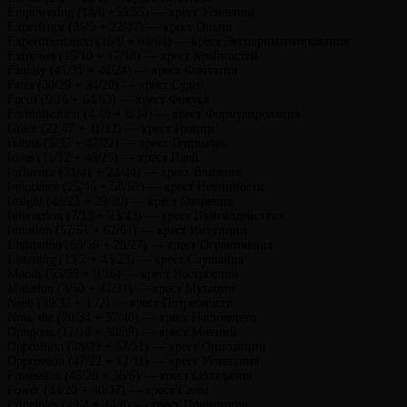
Empowering (14/8 +59/55) — крест Усиления
Experience (35/5 + 22/47) — крест Опыта
Experimentation (16/9 + 63/64) — крест Экспериментирования
Extremes (15/10 + 17/18) — крест Крайностей
Fantasy (41/31 + 44/24) — крест Фантазии
Fates (30/29 + 34/20) — крест Судеб
Focus (9/16 + 64/63) — крест Фокуса
Formulization (4/49 + 8/14) — крест Формулирования
Grace (22/47 + 11/12) — крест Грации
Habits (5/35 + 47/22) — крест Привычек
Ideas (11/12 + 46/25) — крест Идей
Influence (31/41 + 24/44) — крест Влияния
Innocence (25/46 + 58/52) — крест Невинности
Insight (43/23 + 29/30) — крест Озарения
Interaction (7/13 + 23/43) — крест Взаимодействия
Intuition (57/51 + 62/61) — крест Интуиции
Limitation (60/56 + 28/27) — крест Ограничения
Listening (13/7 + 43/23) — крест Слушания
Moods (55/59 + 9/16) — крест Настроений
Mutation (3/50 + 41/31) — крест Мутации
Need (19/33 + 1 /2) — крест Потребности
Now, the (20/34 + 37/40) — крест Настоящего
Opinions (17/18 + 38/39) — крест Мнений
Opposition (38/39 + 57/51) — крест Оппозиции
Oppression (47/22 + 12/11) — крест Угнетения
Possession (45/26 + 36/6) — крест Обладания
Power (34/20 + 40/37) — крест Силы
Principles (49/4 + 14/8) — крест Принципов