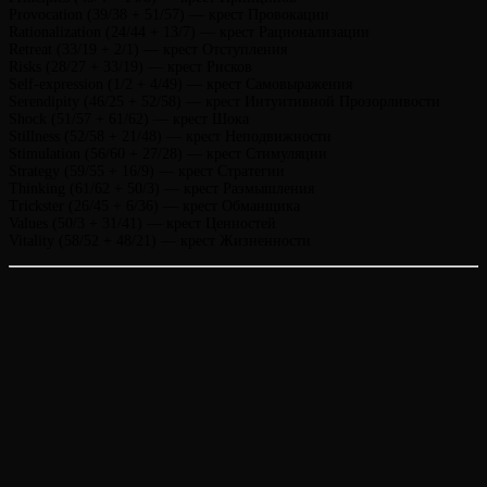
Provocation (39/38 + 51/57) — крест Провокации
Rationalization (24/44 + 13/7) — крест Рационализации
Retreat (33/19 + 2/1) — крест Отступления
Risks (28/27 + 33/19) — крест Рисков
Self-expression (1/2 + 4/49) — крест Самовыражения
Serendipity (46/25 + 52/58) — крест Интуитивной Прозорливости
Shock (51/57 + 61/62) — крест Шока
Stillness (52/58 + 21/48) — крест Неподвижности
Stimulation (56/60 + 27/28) — крест Стимуляции
Strategy (59/55 + 16/9) — крест Стратегии
Thinking (61/62 + 50/3) — крест Размышления
Trickster (26/45 + 6/36) — крест Обманщика
Values (50/3 + 31/41) — крест Ценностей
Vitality (58/52 + 48/21) — крест Жизненности