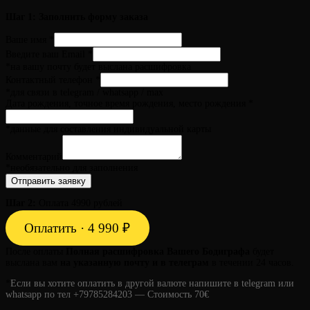
Шаг 1: Заполнить форму заказа
Ваше имя
*
Введите ваш Email
*
*на вашу почту будет выслана расшифровка
Контактный телефон
*
*для связи в telegram / whatsapp / max
Дата рождения, точное время рождения, место рождения
*
*данные для составления индивидуальной карты
Комментарий
*необязательно для заполнения
Отправить заявку
Шаг 2:
Оплата 4990 рублей
Оплатить · 4 990 ₽
После оплаты
Полная расшифровка Вашего Бодиграфа
будет
выслана вам
на указанную почту и в телеграм
в течении 24 часов.
*
Если вы хотите оплатить в другой валюте напишите в telegram или
whatsapp по тел +79785284203 — Стоимость 70€