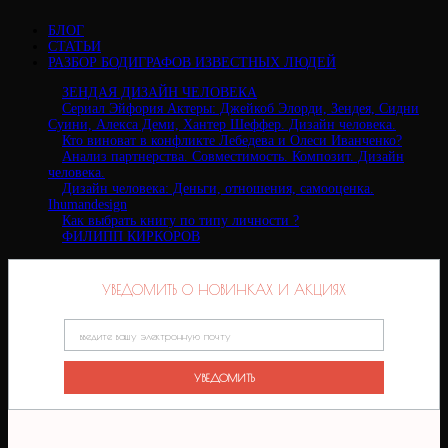
БЛОГ
СТАТЬИ
РАЗБОР БОДИГРАФОВ ИЗВЕСТНЫХ ЛЮДЕЙ
ЗЕНДАЯ ДИЗАЙН ЧЕЛОВЕКА
Сериал Эйфория Актеры: Джейкоб Элорди, Зендея, Сидни
Суини, Алекса Деми, Хантер Шеффер. Дизайн человека.
Кто виноват в конфликте Лебедева и Олеси Иванченко?
Анализ партнерства. Совместимость. Композит. Дизайн
человека.
Дизайн человека: Деньги, отношения, самооценка.
Ihumandesign
Как выбрать книгу по типу личности ?
ФИЛИПП КИРКОРОВ
УВЕДОМИТЬ О НОВИНКАХ И АКЦИЯХ