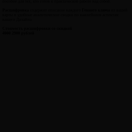
пособие для тех, кто готов к практической работе над собой.
Расшифровка
содержит описание каждого
Генного ключа
из вашей
карты и удобные аналитические сводки по важнейшим аспектам
вашего Дизайна.
Стоимость расшифровки со скидкой
Виктория
От
4900
2900 рублей
Лювинали