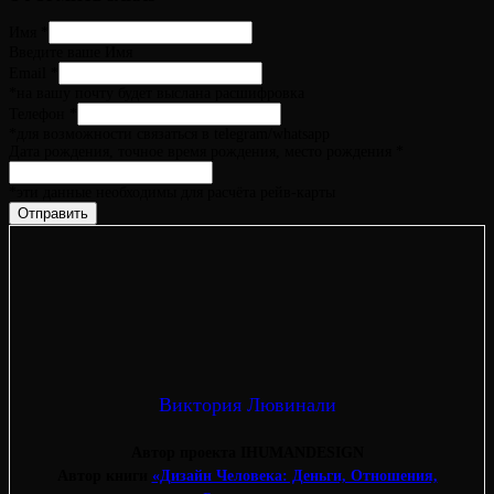
Имя
*
Введите ваше Имя
Email
*
*на вашу почту будет выслана расшифровка
Телефон
*
*для возможности связаться в telegram/whatsapp
Дата рождения, точное время рождения, место рождения
*
*эти данные необходимы для расчёта рейв-карты
Отправить
Виктория Лювинали
Автор проекта IHUMANDESIGN
Автор книги
«Дизайн Человека: Деньги, Отношения,