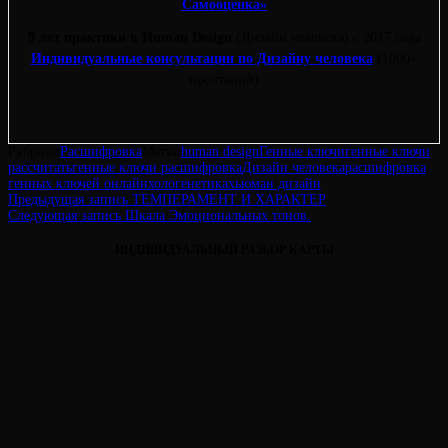
Самооценка»
9 лет практики в Human Design
(Дизайн человека) с 2017 года
Индивидуальные консультации по Дизайну человека
(1000+
прочтений)
Рубрики
Расшифровка
Метки
human design
Генные ключи
генные ключи
рассчитать
генные ключи расшифровка
Дизайн человека
расшифровка
генных ключей онлайн
хологенетика
хьюман дизайн
Навигация
Предыдущая
Предыдущая запись
ТЕМПЕРАМЕНТ И ХАРАКТЕР
запись
Следующая
Следующая запись
Шкала Эмоциональных тонов.
по
запись
ИНДИВИДУАЛЬНЫЙ РАЗБОР КАРТЫ
записям