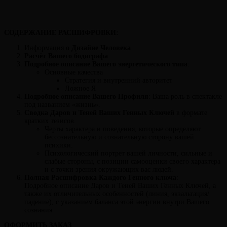
СОДЕРЖАНИЕ РАСШИФРОВКИ:
Информация
о Дизайне Человека
Расчёт Вашего бодиграфа
Подробное описание Вашего энергетического типа
:
Основные качества
Стратегия и внутренний авторитет
Ложное Я
Подробное описание Вашего Профиля
: Ваша роль в спектакле
под названием «жизнь».
Сводка Даров и Теней Ваших Генных Ключей
в формате
кратких тезисов.
Черты характера и поведения, которые определяют
бессознательную и сознательную сторону вашей
психики.
Психологический портрет вашей личности, сильные и
слабые стороны, с позиции самооценки своего характера
и с точки зрения окружающих вас людей.
Полная
Расшифровка Каждого Генного ключа
:
Подробное описание Даров и Теней Ваших Генных Ключей, а
также их отличительных особенностей (линия, экзальтация/
падение), с указанием баланса этой энергии внутри Вашего
сознания.
ОФОРМИТЬ ЗАКАЗ