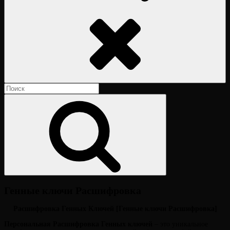
Поиск
Найти:
Поиск
Генные ключи Расшифровка
Опубликовано
Расшифровка Генных Ключей [Генные ключи Расшифровка]
на
Персональная Расшифровка Генных ключей
– это уникальное