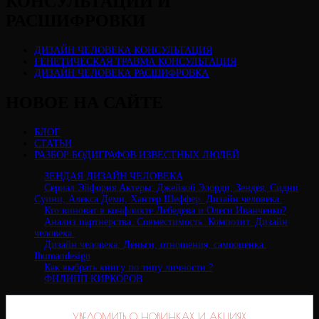
КОНСУЛЬТАЦИИ И
РАСШИФРОВКИ
ДИЗАЙН ЧЕЛОВЕКА КОНСУЛЬТАЦИЯ
ГЕНЕТИЧЕСКАЯ ТРАВМА КОНСУЛЬТАЦИЯ
ДИЗАЙН ЧЕЛОВЕКА РАСШИФРОВКА
НОВОЕ НА САЙТЕ
БЛОГ
СТАТЬИ
РАЗБОР БОДИГРАФОВ ИЗВЕСТНЫХ ЛЮДЕЙ
ЗЕНДАЯ ДИЗАЙН ЧЕЛОВЕКА
Сериал Эйфория Актеры: Джейкоб Элорди, Зендея, Сидни
Суини, Алекса Деми, Хантер Шеффер. Дизайн человека.
Кто виноват в конфликте Лебедева и Олеси Иванченко?
Анализ партнерства. Совместимость. Композит. Дизайн
человека.
Дизайн человека: Деньги, отношения, самооценка.
Ihumandesign
Как выбрать книгу по типу личности ?
ФИЛИПП КИРКОРОВ
УВЕДОМИТЬ О НОВИНКАХ И АКЦИЯХ