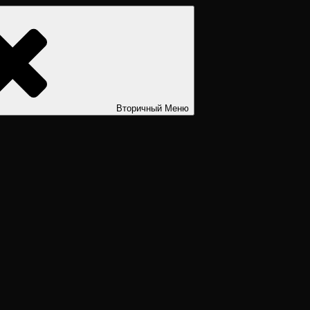
ости. Дизайн человека рассчитать. Дизайн человека расшифров
Вторичный
Меню