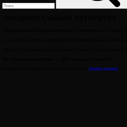
ЭМОЦИОНАЛЬНЫЙ АВТОРИТЕТ
Определённый Центр Солнечного Сплетения
имеет приорите
Солнечное Сплетение оперирует через эмоциональную волну 
Пятьдесят процентов людей на планете имеют определённое С
Их геральдический девиз — «Нет правды в моменте!»
(на картинке изображен Эмоциональный центр в
Дизайне человека
)