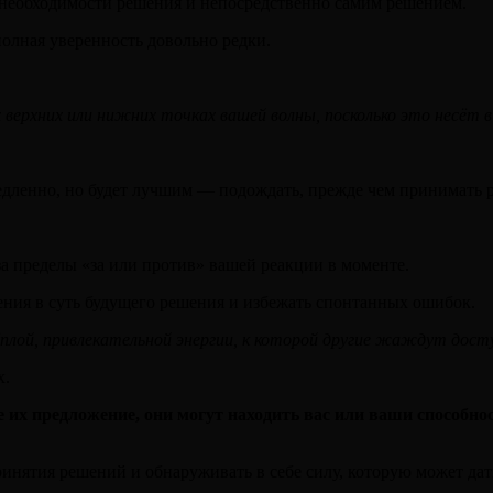
необходимости решения и непосредственно самим решением.
 полная уверенность довольно редки.
верхних или нижних точках вашей волны, посколько это несёт в
медленно, но будет лучшим — подождать, прежде чем принимать 
а пределы «за или против» вашей реакции в моменте.
ния в суть будущего решения и избежать спонтанных ошибок.
лой, привлекательной энергии, к которой другие жаждут дост
х.
е их предложение, они могут находить вас или ваши способн
инятия решений и обнаруживать в себе силу, которую может дат