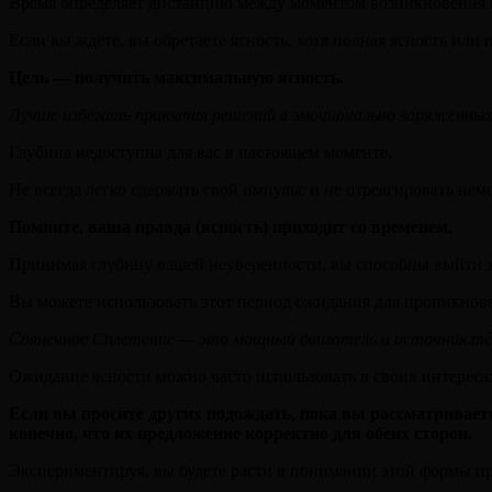
Время определяет дистанцию между моментом возникновения 
Если вы ждёте, вы обретаете ясность, хотя полная ясность или
Цель — получить максимальную ясность.
Лучше избегать принятия решений в эмоционально заряженных 
Глубина недоступна для вас в настоящем моменте.
Не всегда легко сдержать свой импульс и не отреагировать не
Помните, ваша правда (ясность) приходит со временем.
Принимая глубину вашей неуверенности, вы способны выйти з
Вы можете использовать этот период ожидания для проникнове
Солнечное Сплетение — это мощный двигатель и источник тёп
Ожидание ясности можно часто использовать в своих интереса
Если вы просите других подождать, пока вы рассматривает
конечно, что их предложение корректно для обеих сторон.
Экспериментируя, вы будете расти в понимании этой формы пр