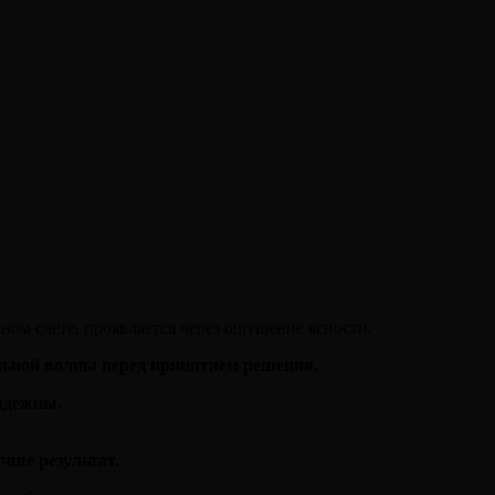
чном счёте, проявляется через ощущение ясности.
льной волны перед принятием решения.
адёжны.
чше результат.