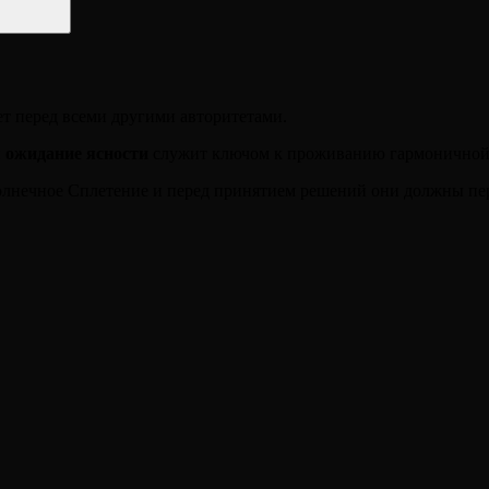
т перед всеми другими авторитетами.
и
ожидание ясности
служит ключом к проживанию гармоничной
олнечное Сплетение и перед принятием решений они должны пе