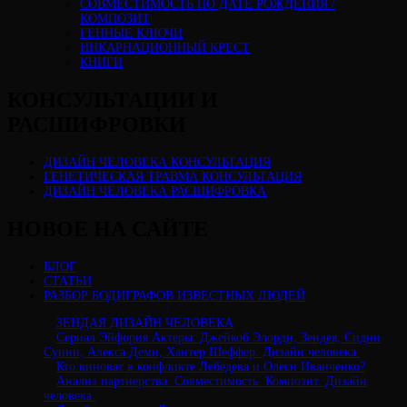
CОВМЕСТИМОСТЬ ПО ДАТЕ РОЖДЕНИЯ /
КОМПОЗИТ
ГЕННЫЕ КЛЮЧИ
ИНКАРНАЦИОННЫЙ КРЕСТ
КНИГИ
КОНСУЛЬТАЦИИ И
РАСШИФРОВКИ
ДИЗАЙН ЧЕЛОВЕКА КОНСУЛЬТАЦИЯ
ГЕНЕТИЧЕСКАЯ ТРАВМА КОНСУЛЬТАЦИЯ
ДИЗАЙН ЧЕЛОВЕКА РАСШИФРОВКА
НОВОЕ НА САЙТЕ
БЛОГ
СТАТЬИ
РАЗБОР БОДИГРАФОВ ИЗВЕСТНЫХ ЛЮДЕЙ
ЗЕНДАЯ ДИЗАЙН ЧЕЛОВЕКА
Сериал Эйфория Актеры: Джейкоб Элорди, Зендея, Сидни
Суини, Алекса Деми, Хантер Шеффер. Дизайн человека.
Кто виноват в конфликте Лебедева и Олеси Иванченко?
Анализ партнерства. Совместимость. Композит. Дизайн
человека.