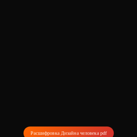
Ученый
Лювинали
Расшифровка Дизайна человека pdf