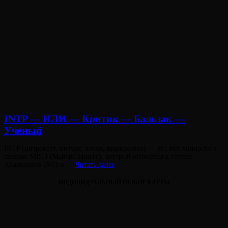
INTP — ИЛИ — Критик — Бальзак —
Ученый
Опубликовано
INTP (интроверт, интуит, логик, иррационал) — это тип личности в
на
системе MBTI (Майерс-Бриггс), который относится к группе
INTP
Аналитиков (NT) и …
Читать далее
—
ИЛИ
ИНДИВИДУАЛЬНЫЙ РАЗБОР КАРТЫ
—
Критик
—
Бальзак
—
Виктория
От