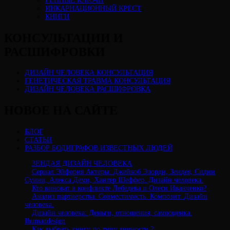
ГЕННЫЕ КЛЮЧИ
ИНКАРНАЦИОННЫЙ КРЕСТ
КНИГИ
КОНСУЛЬТАЦИИ И
РАСШИФРОВКИ
ДИЗАЙН ЧЕЛОВЕКА КОНСУЛЬТАЦИЯ
ГЕНЕТИЧЕСКАЯ ТРАВМА КОНСУЛЬТАЦИЯ
ДИЗАЙН ЧЕЛОВЕКА РАСШИФРОВКА
НОВОЕ НА САЙТЕ
БЛОГ
СТАТЬИ
РАЗБОР БОДИГРАФОВ ИЗВЕСТНЫХ ЛЮДЕЙ
ЗЕНДАЯ ДИЗАЙН ЧЕЛОВЕКА
Сериал Эйфория Актеры: Джейкоб Элорди, Зендея, Сидни
Суини, Алекса Деми, Хантер Шеффер. Дизайн человека.
Кто виноват в конфликте Лебедева и Олеси Иванченко?
Анализ партнерства. Совместимость. Композит. Дизайн
человека.
Дизайн человека: Деньги, отношения, самооценка.
Ihumandesign
Как выбрать книгу по типу личности ?