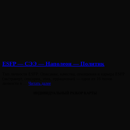
ESFP — СЭЭ — Наполеон — Политик
Опубликовано
Тип личности ESFP: Описание, качества, отношения и карьера ESFP
на
(экстраверт, сенсорик, этик, иррационал) — один из 16 типов
ESFP
личности в …
Читать далее
—
СЭЭ
ИНДИВИДУАЛЬНЫЙ РАЗБОР КАРТЫ
—
Наполеон
—
Политик
Виктория
От
Лювинали