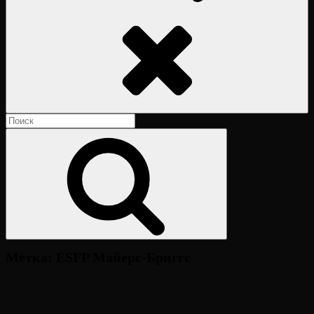
Поиск
Найти:
Поиск
Метка:
ESFP Майерс-Бриггс