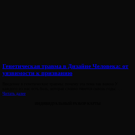
Генетическая травма в Дизайне Человека: от
уязвимости к призванию
Опубликовано
Введение в генетические травмы: почему эта тема так важна У
на
каждого из нас есть боль, которая словно тянется сквозь годы: …
Генетическая
Читать далее
травма
в
ИНДИВИДУАЛЬНЫЙ РАЗБОР КАРТЫ
Дизайне
Человека:
от
уязвимости
к
Виктория
От
призванию
Лювинали