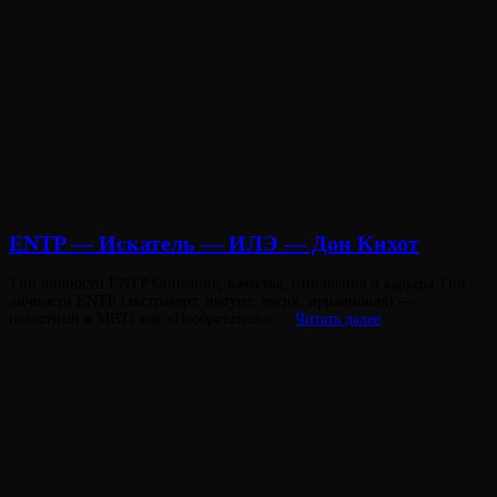
ENTP — Искатель — ИЛЭ — Дон Кихот
Опубликовано
Тип личности ENTP Описание, качества, отношения и карьера Тип
на
личности ENTP (экстраверт, интуит, логик, иррационал) —
ENTP
известный в MBTI как «Изобретатель» …
Читать далее
— Искатель
—
ИЛЭ
—
Дон
Кихот
Виктория
От
Лювинали