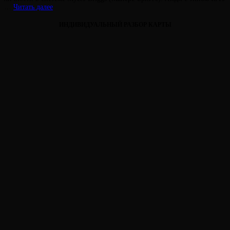
ISTJ
…
Читать далее
—
ЛСИ
ИНДИВИДУАЛЬНЫЙ РАЗБОР КАРТЫ
—
Инспектор
—
Максим
Горький
Виктория
От
—
Лювинали
Администратор