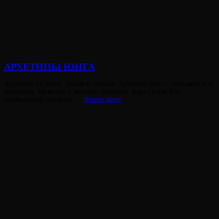
АРХЕТИПЫ ЮНГА
Опубликовано
Архетипы по Юнгу. Явные и теневые Архетипы Юнга. Описания всех
на
архетипов. Мужские и женские архетипы. Карл Густав Юнг,
АРХЕТИПЫ
швейцарский психолог …
Читать далее
ЮНГА
Виктория
От
Лювинали