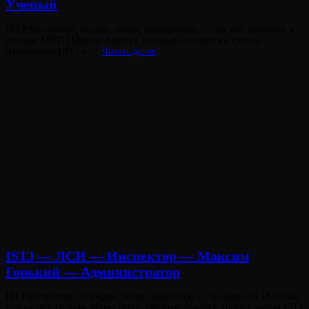
Ученый
Опубликовано
INTP (интроверт, интуит, логик, иррационал) — это тип личности в
на
системе MBTI (Майерс-Бриггс), который относится к группе
INTP
Аналитиков (NT) и …
Читать далее
—
ИЛИ
—
Критик
—
Бальзак
—
Виктория
От
Ученый
Лювинали
ISTJ — ЛСИ — Инспектор — Максим
Горький — Администратор
Опубликовано
ISTJ (интроверт, сенсорик, логик, рационал) — это один из 16 типов
на
личности в системе Myers-Briggs (Майерс-Бриггс). Люди с типом ISTJ