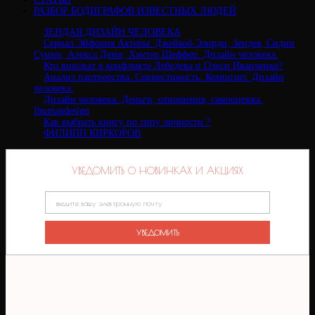
РАЗБОР БОДИГРАФОВ ИЗВЕСТНЫХ ЛЮДЕЙ
ЗЕНДАЯ ДИЗАЙН ЧЕЛОВЕКА
Сериал Эйфория Актеры: Джейкоб Элорди, Зендея, Сидни
Суини, Алекса Деми, Хантер Шеффер. Дизайн человека.
Кто виноват в конфликте Лебедева и Олеси Иванченко?
Анализ партнерства. Совместимость. Композит. Дизайн
человека.
Дизайн человека: Деньги, отношения, самооценка.
Ihumandesign
Как выбрать книгу по типу личности ?
ФИЛИПП КИРКОРОВ
УВЕДОМИТЬ О НОВИНКАХ И АКЦИЯХ