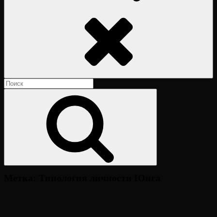
Поиск
Найти:
Поиск
Метка:
Типология личности Юнга