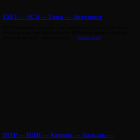
ESFJ — ЭСЭ — Гюго — Энтузиаст
Опубликовано
ESFJ (экстраверт, сенсорик, этик, рационал) — один из 16 типов
на
личности в системе Майерс-Бриггс. ESFJ представляет собой тип
ESFJ
личности, который характеризуется …
Читать далее
—
ЭСЭ
—
Гюго
—
Энтузиаст
Виктория
От
Лювинали
INTP — ИЛИ — Критик — Бальзак —