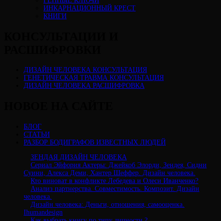
ГЕННЫЕ КЛЮЧИ
ИНКАРНАЦИОННЫЙ КРЕСТ
КНИГИ
КОНСУЛЬТАЦИИ И
РАСШИФРОВКИ
ДИЗАЙН ЧЕЛОВЕКА КОНСУЛЬТАЦИЯ
ГЕНЕТИЧЕСКАЯ ТРАВМА КОНСУЛЬТАЦИЯ
ДИЗАЙН ЧЕЛОВЕКА РАСШИФРОВКА
НОВОЕ НА САЙТЕ
БЛОГ
СТАТЬИ
РАЗБОР БОДИГРАФОВ ИЗВЕСТНЫХ ЛЮДЕЙ
ЗЕНДАЯ ДИЗАЙН ЧЕЛОВЕКА
Сериал Эйфория Актеры: Джейкоб Элорди, Зендея, Сидни
Суини, Алекса Деми, Хантер Шеффер. Дизайн человека.
Кто виноват в конфликте Лебедева и Олеси Иванченко?
Анализ партнерства. Совместимость. Композит. Дизайн
человека.
Дизайн человека: Деньги, отношения, самооценка.
Ihumandesign
Как выбрать книгу по типу личности ?