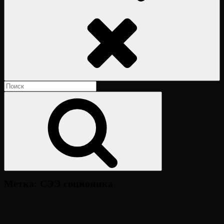
Поиск
Найти:
Поиск
Метка:
СЭЭ соционика