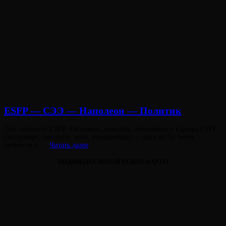
ESFP — СЭЭ — Наполеон — Политик
Опубликовано
Тип личности ESFP: Описание, качества, отношения и карьера ESFP
на
(экстраверт, сенсорик, этик, иррационал) — один из 16 типов
ESFP
личности в …
Читать далее
—
СЭЭ
ИНДИВИДУАЛЬНЫЙ РАЗБОР КАРТЫ
—
Наполеон
—
Политик
Виктория
От
Лювинали