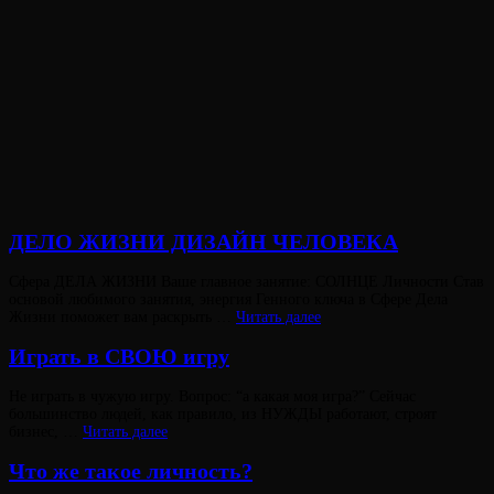
ДЕЛО ЖИЗНИ ДИЗАЙН ЧЕЛОВЕКА
Опубликовано
Сфера ДЕЛА ЖИЗНИ Ваше главное занятие: СОЛНЦЕ Личности Став
на
основой любимого занятия, энергия Генного ключа в Сфере Дела
ДЕЛО
Жизни поможет вам раскрыть …
Читать далее
ЖИЗНИ
ДИЗАЙН
Играть в СВОЮ игру
ЧЕЛОВЕКА
Опубликовано
Не играть в чужую игру. Вопрос: “а какая моя игра?” Сейчас
на
большинство людей, как правило, из НУЖДЫ работают, строят
Играть
бизнес, …
Читать далее
Виктория
в
От
Лювинали
СВОЮ
Что же такое личность?
игру