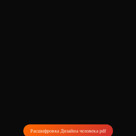
Лювинали
Расшифровка Дизайна человека pdf