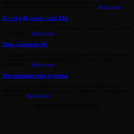
Опубликовано
Помню, лет в 20 среди строк в Esquire я наткнулась на фразу «Я
на
Стань
довольно поздно поняла, что быть счастливой — …
Читать далее
творц
Виктория
собств
От
Я – это Я, а ты – это ТЫ
Лювинали
счастья
Опубликовано
Я – это Я, а ты – это ТЫ.Я делаю своё дело, и ты делаешь своё дело.Я
на
Я
в этом мире …
Читать далее
–
это
Про «Ложное Я»
Виктория
Я,
От
Лювинали
а
Опубликовано
В этой жизни стоит поступать так, как вы поступили бы, оказавшись
ты
на
на крохотной ладье, тонущей от непомерного груза посреди
–
Про
бескрайнего …
Читать далее
это
«Ложное
ТЫ
Виктория
Я»
От
Не сотвори себе кумира
Лювинали
Опубликовано
«Не сотвори себе кумира»«Золотой телец»«Идол сердца» Все эти
на
карты желаний и прочее, они априори не работают, т к противоречат
Не
структуре …
Читать далее
Виктория
сотвори
От
Лювинали
себе
ИНДИВИДУАЛЬНЫЙ РАЗБОР КАРТЫ
кумира
Виктория
От