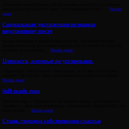
Опубликовано
Личностью может считать себя тот человек у которого есть система
на
ценностных ориентиров в мире: • по отношению к себе в …
Читать
Что
далее
Виктория
же
От
Лювинали
такое
Социальные достижения не равны
личность?
внутреннему росту
Опубликовано
Будучи маленькой я думала и была уверена, чем старше человек
на
(физиологический паспортный возраст), тем он умнее.Что взрослея
Виктория
От
Социальные
человеку по умолчанию …
Читать далее
Лювинали
достижения
не
Ценности, которые не устаревают.
равны
внутреннему
Опубликовано
«Здравствуй, Саша!Получил твое письмо, но не мог на него сразу
росту
на
ответить, так как был очень занят новой программой и текущими …
Ценности,
Читать далее
Виктория
которые
От
Лювинали
не
Self-made man
устаревают.
Опубликовано
Self-made man — Переведено с английского языка.- «Самодельный
на
человек» — это классическая фраза, придуманная 2 февраля 1832 года
Self-
Генри Клэем …
Читать далее
Виктория
made
От
Лювинали
man
Стань творцом собственного счастья