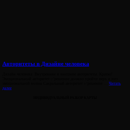
Авторитеты в Дизайне человека
Опубликовано
Дизайн человека: Внутренние и внешние авторитеты. Кратко!
на
Эмоциональный авторитет ✅решение должно пройти верх и низ
эмоциональной волны Сакральный авторитет ✅решение …
Читать
Авторитеты
далее
в
Дизайне
ИНДИВИДУАЛЬНЫЙ РАЗБОР КАРТЫ
человека
Виктория
От
Лювинали