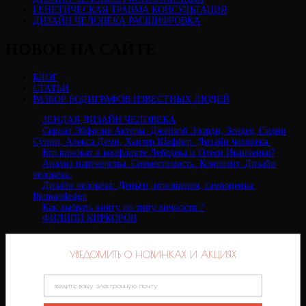
ГЕНЕТИЧЕСКАЯ ТРАВМА КОНСУЛЬТАЦИЯ
ДИЗАЙН ЧЕЛОВЕКА РАСШИФРОВКА
НОВОЕ НА САЙТЕ
БЛОГ
СТАТЬИ
РАЗБОР БОДИГРАФОВ ИЗВЕСТНЫХ ЛЮДЕЙ
ЗЕНДАЯ ДИЗАЙН ЧЕЛОВЕКА
Сериал Эйфория Актеры: Джейкоб Элорди, Зендея, Сидни
Суини, Алекса Деми, Хантер Шеффер. Дизайн человека.
Кто виноват в конфликте Лебедева и Олеси Иванченко?
Анализ партнерства. Совместимость. Композит. Дизайн
человека.
Дизайн человека: Деньги, отношения, самооценка.
Ihumandesign
Как выбрать книгу по типу личности ?
ФИЛИПП КИРКОРОВ
УВЕДОМИТЬ О НОВИНКАХ И АКЦИЯХ