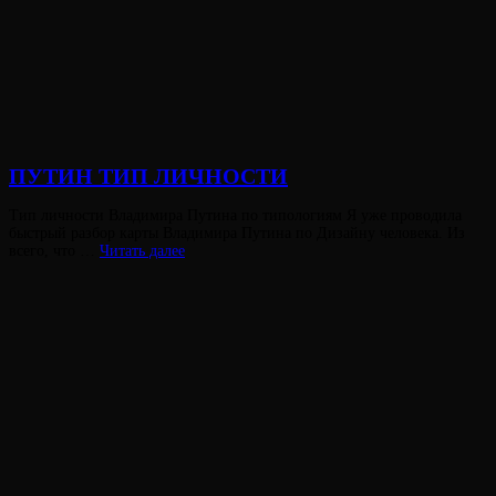
ПУТИН ТИП ЛИЧНОСТИ
Опубликовано
Тип личности Владимира Путина по типологиям Я уже проводила
на
быстрый разбор карты Владимира Путина по Дизайну человека. Из
ПУТИН
всего, что …
Читать далее
ТИП
ЛИЧНОСТИ
Виктория
От
Лювинали