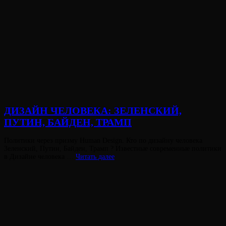
ДИЗАЙН ЧЕЛОВЕКА: ЗЕЛЕНСКИЙ,
ПУТИН, БАЙДЕН, ТРАМП
Опубликовано
Политики через призму Human Design. Кто по дизайну человека
на
Зеленский, Путин, Байден, Трамп ? Известные современные политики
ДИЗАЙН
в Дизайне человека …
Читать далее
ЧЕЛОВЕКА:
ЗЕЛЕНСКИЙ,
ПУТИН,
БАЙДЕН,
ТРАМП
Виктория
От
Лювинали