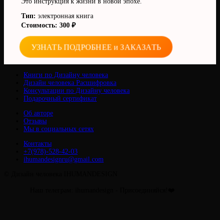
Это инструкция к жизни в новой эпохе.
Тип:
электронная книга
Стоимость: 300 ₽
УЗНАТЬ ПОДРОБНЕЕ и ЗАКАЗАТЬ
Книги по Дизайну человека
Дизайн человека Расшифровка
Консультации по Дизайну человека
Подарочный сертификат
Об авторе
Отзывы
Мы в социальных сетях
Контакты
+7(978)-528-42-03
ihumandesignru@gmail.com
© Дизайн человека IHUMANDESIGN
Наш телеграм: ihumandesign - Присоединяйся!❤️
Прокрутить
вверх