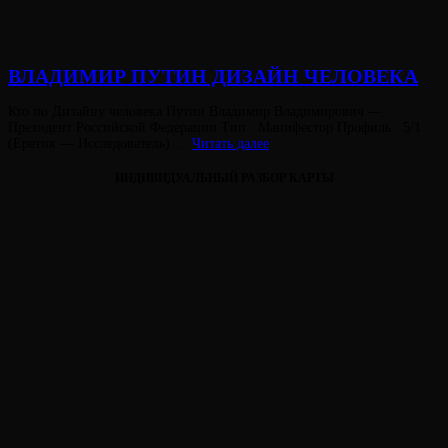
ВЛАДИМИР ПУТИН ДИЗАЙН ЧЕЛОВЕКА
Опубликовано
Кто по Дизайну человека Путин Владимир Владимирович —
на
Президент Российской Федерации Тип : Манифестор Профиль : 5/1
ВЛАДИМИР
(Еретик — Исследователь) …
Читать далее
ПУТИН
ДИЗАЙН
ИНДИВИДУАЛЬНЫЙ РАЗБОР КАРТЫ
ЧЕЛОВЕКА
Виктория
От
Лювинали