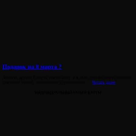
Подарок на 8 марта ?
Опубликовано
Дорогие друзья, 8 марта уже на носу, и я знаю, что вы ищете подарок
на
Подарок
для своей умной, талантливой и уникальной …
Читать далее
на
8
ИНДИВИДУАЛЬНЫЙ РАЗБОР КАРТЫ
марта
?
Виктория
От
Лювинали