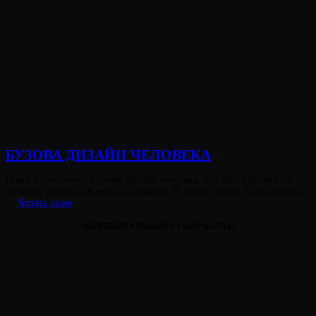
БУЗОВА ДИЗАЙН ЧЕЛОВЕКА
Опубликовано
Ольга Бузова через призму Дизайн человека. Кто Ольга Бузова по
на
Дизайну человека Я люблю создавать. Я люблю людей. Ольга бузова
БУЗОВА
…
Читать далее
ДИЗАЙН
ЧЕЛОВЕКА
ИНДИВИДУАЛЬНЫЙ РАЗБОР КАРТЫ
Виктория
От
Лювинали