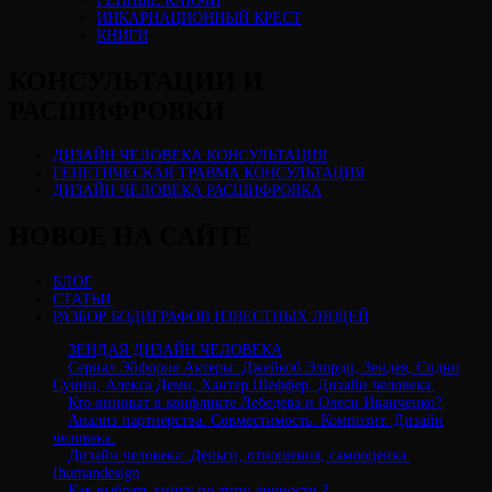
ГЕННЫЕ КЛЮЧИ
ИНКАРНАЦИОННЫЙ КРЕСТ
КНИГИ
КОНСУЛЬТАЦИИ И
РАСШИФРОВКИ
ДИЗАЙН ЧЕЛОВЕКА КОНСУЛЬТАЦИЯ
ГЕНЕТИЧЕСКАЯ ТРАВМА КОНСУЛЬТАЦИЯ
ДИЗАЙН ЧЕЛОВЕКА РАСШИФРОВКА
НОВОЕ НА САЙТЕ
БЛОГ
СТАТЬИ
РАЗБОР БОДИГРАФОВ ИЗВЕСТНЫХ ЛЮДЕЙ
ЗЕНДАЯ ДИЗАЙН ЧЕЛОВЕКА
Сериал Эйфория Актеры: Джейкоб Элорди, Зендея, Сидни
Суини, Алекса Деми, Хантер Шеффер. Дизайн человека.
Кто виноват в конфликте Лебедева и Олеси Иванченко?
Анализ партнерства. Совместимость. Композит. Дизайн
человека.
Дизайн человека: Деньги, отношения, самооценка.
Ihumandesign
Как выбрать книгу по типу личности ?