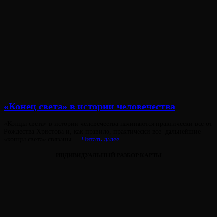
«Конец света» в истории человечества
Опубликовано
«Концы света» в истории человечества начинаются практически все от
на
Рождества Христова и, как правило, практически все дальнейшие
«Конец
«концы света» связаны …
Читать далее
света»
в
ИНДИВИДУАЛЬНЫЙ РАЗБОР КАРТЫ
истории
человечества
Виктория
От
Лювинали