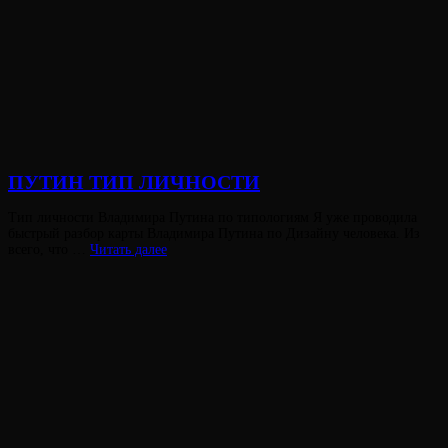
Виктория
От
Лювинали
ПУТИН ТИП ЛИЧНОСТИ
Опубликовано
Тип личности Владимира Путина по типологиям Я уже проводила
на
быстрый разбор карты Владимира Путина по Дизайну человека. Из
ПУТИН
всего, что …
Читать далее
ТИП
ЛИЧНОСТИ
Виктория
От
Лювинали