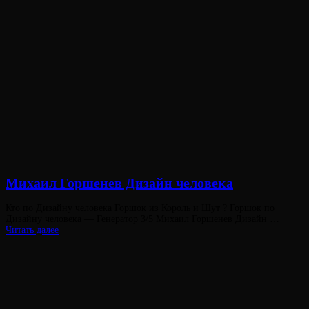
Виктория
От
Лювинали
Михаил Горшенев Дизайн человека
Опубликовано
Кто по Дизайну человека Горшок из Король и Шут ? Горшок по
на
Дизайну человека — Генератор 3/5 Михаил Горшенев Дизайн …
Михаил
Читать далее
Горшенев
Дизайн
человека