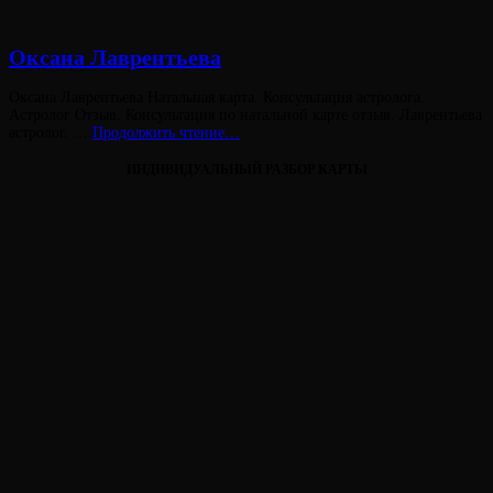
Оксана Лаврентьева
Опубликовано
Оксана Лаврентьева Натальная карта. Консультация астролога.
на
Астролог Отзыв. Консультация по натальной карте отзыв. Лаврентьева
Оксана
астролог. …
Продолжить чтение…
Лаврентьева
ИНДИВИДУАЛЬНЫЙ РАЗБОР КАРТЫ
Виктория
От
Лювинали