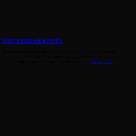
НАТАЛЬНАЯ КАРТА
Опубликовано
Что такое натальная карта? Натальная карта — персональный
на
гороскоп, построенный на момент рождения человека. Натальная
НАТАЛЬНА
карта онлайн отражает зафиксированное на …
Читать далее
КАРТА
Виктория
От
Лювинали