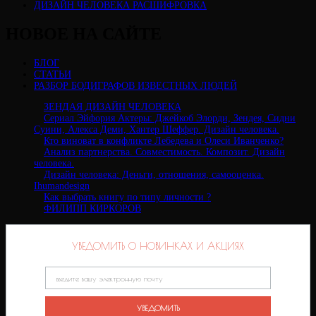
ДИЗАЙН ЧЕЛОВЕКА РАСШИФРОВКА
НОВОЕ НА САЙТЕ
БЛОГ
СТАТЬИ
РАЗБОР БОДИГРАФОВ ИЗВЕСТНЫХ ЛЮДЕЙ
ЗЕНДАЯ ДИЗАЙН ЧЕЛОВЕКА
Сериал Эйфория Актеры: Джейкоб Элорди, Зендея, Сидни
Суини, Алекса Деми, Хантер Шеффер. Дизайн человека.
Кто виноват в конфликте Лебедева и Олеси Иванченко?
Анализ партнерства. Совместимость. Композит. Дизайн
человека.
Дизайн человека: Деньги, отношения, самооценка.
Ihumandesign
Как выбрать книгу по типу личности ?
ФИЛИПП КИРКОРОВ
УВЕДОМИТЬ О НОВИНКАХ И АКЦИЯХ