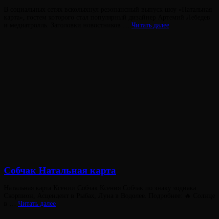
Опубликовано
В социальных сетях всколыхнул резонансный выпуск шоу «Натальная
на
карта», гостем которого стал популярный дизайнер Артемий Лебедев
Кто
и медиатролль. Заголовки новостников …
Читать далее
виноват
в
конфликте
Лебедева
и
Олеси
Иванченко?
Виктория
От
Лювинали
Собчак Натальная карта
Опубликовано
Натальная карта Ксении Собчак Ксения Собчак по знаку зодиака
на
Скорпион, Асцендент в Рыбах, Луна в Водолее. Подробнее: 🔥 Солнце
Собчак
в …
Читать далее
Натальная
карта