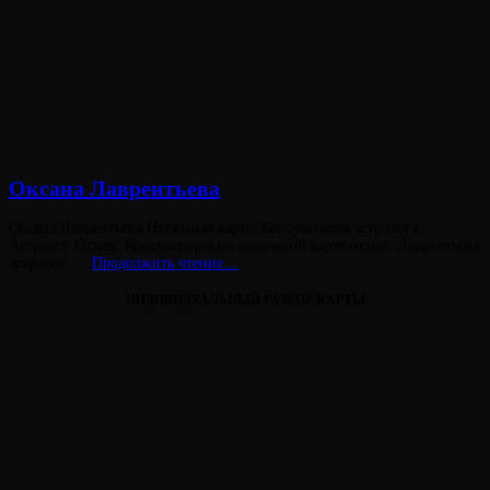
Лювинали
Оксана Лаврентьева
Опубликовано
Оксана Лаврентьева Натальная карта. Консультация астролога.
на
Астролог Отзыв. Консультация по натальной карте отзыв. Лаврентьева
Оксана
астролог. …
Продолжить чтение…
Лаврентьева
ИНДИВИДУАЛЬНЫЙ РАЗБОР КАРТЫ
Виктория
От
Лювинали