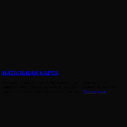
НАТАЛЬНАЯ КАРТА
Опубликовано
Что такое натальная карта? Натальная карта — персональный
на
гороскоп, построенный на момент рождения человека. Натальная
НАТАЛЬНА
карта онлайн отражает зафиксированное на …
Читать далее
КАРТА
Виктория
От