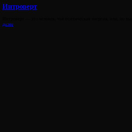
Интроверт
Опубликовано
Интроверт — это человек, чья психическая энергия, или, по 
на
Интроверт
далее
Виктория
От
Лювинали