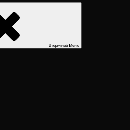
ости. Дизайн человека рассчитать. Дизайн человека расшифров
Вторичный
Меню