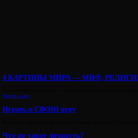
4 КАРТИНЫ МИРА — МИФ, РЕЛИГИ
Опубликовано
Человеческое мышление — это сложный и многогранный феном
на
4
Читать далее
КАРТИНЫ
МИРА
Играть в СВОЮ игру
—
МИФ,
Опубликовано
Не играть в чужую игру. Вопрос: “а какая моя игра?” Сейчас 
РЕЛИГИЯ,
на
ФИЛОСОФИЯ,
Что же такое личность?
НАУКА
Виктория
От