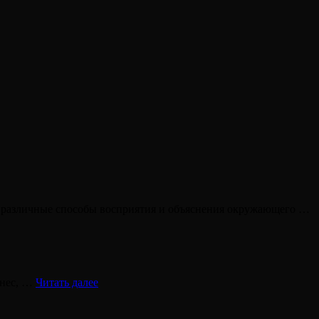
 различные способы восприятия и объяснения окружающего …
Играть
знес, …
Читать далее
в
СВОЮ