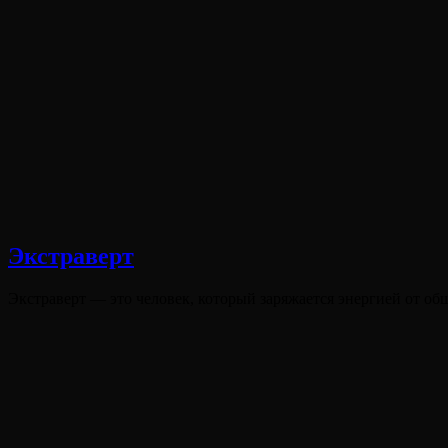
Экстраверт
Опубликовано
Экстраверт — это человек, который заряжается энергией от о
на