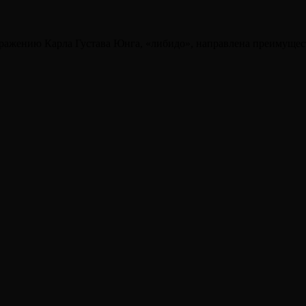
выражению Карла Густава Юнга, «либидо», направлена преимуще