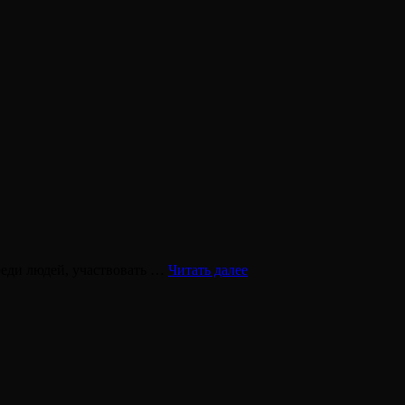
Экстраверт
реди людей, участвовать …
Читать далее