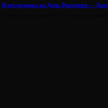
Идея подарка на День Рождения — Диз
Опубликовано
Лучший подарок со смыслом! ТОП-1 лучших идей для подарка.
на
Виктория
От
Лювинали