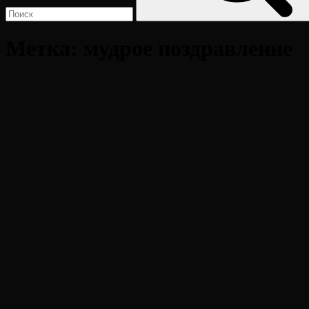
Метка:
мудрое поздравление