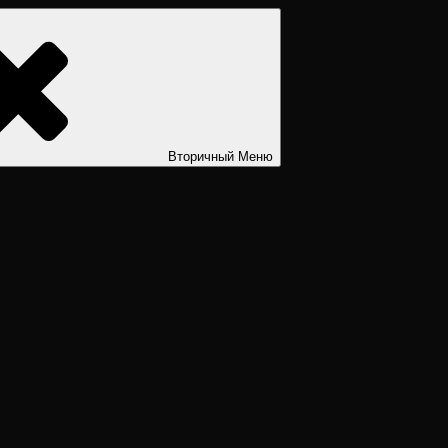
ости. Дизайн человека рассчитать. Дизайн человека расшифров
Вторичный
Меню