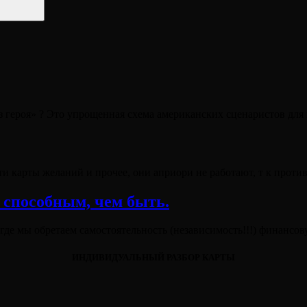
 героя» ? Это упрощенная схема американских сценаристов для
ти карты желаний и прочее, они априори не работают, т к прот
 способным, чем быть.
, где мы обретаем самостоятельность (независимость!!!) финанс
ИНДИВИДУАЛЬНЫЙ РАЗБОР КАРТЫ