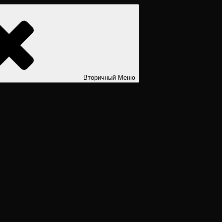
ости. Дизайн человека рассчитать. Дизайн человека расшифров
Вторичный
Меню