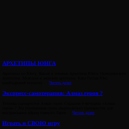
АРХЕТИПЫ ЮНГА
Опубликовано
Архетипы по Юнгу. Явные и теневые Архетипы Юнга. Описания всех
на
архетипов. Мужские и женские архетипы. Карл Густав Юнг,
АРХЕТИПЫ
швейцарский психолог …
Читать далее
ЮНГА
Экспресс-самотерапия: Алмаз героя ?‍
Опубликовано
Техника сценаристов Алмаз героя. Слышали о методике «Алмаз
на
героя» ? Это упрощенная схема американских сценаристов для
Экспресс-
выстраивания образа главного Героя …
Читать далее
Виктория
самотерапия:
От
Лювинали
Алмаз
Играть в СВОЮ игру
героя