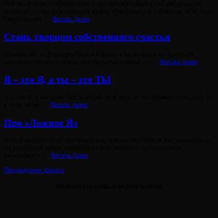
Опубликовано
Self-made man — Переведено с английского языка.- «Самодельный
на
человек» — это классическая фраза, придуманная 2 февраля 1832 года
Self-
Генри Клэем …
Читать далее
Виктория
made
От
Лювинали
man
Стань творцом собственного счастья
Опубликовано
Помню, лет в 20 среди строк в Esquire я наткнулась на фразу «Я
на
Стань
довольно поздно поняла, что быть счастливой — …
Читать далее
творц
Виктория
собств
От
Я – это Я, а ты – это ТЫ
Лювинали
счастья
Опубликовано
Я – это Я, а ты – это ТЫ.Я делаю своё дело, и ты делаешь своё дело.Я
на
Я
в этом мире …
Читать далее
–
это
Про «Ложное Я»
Виктория
Я,
От
Лювинали
а
Опубликовано
В этой жизни стоит поступать так, как вы поступили бы, оказавшись
ты
на
на крохотной ладье, тонущей от непомерного груза посреди
–
Про
бескрайнего …
Читать далее
это
«Ложное
ТЫ
Навигация
Предыдущие записи
Виктория
Я»
От
Лювинали
по
ИНДИВИДУАЛЬНЫЙ РАЗБОР КАРТЫ
записям
Виктория
От