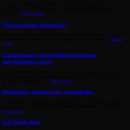
?‍
Опубликовано
Не играть в чужую игру. Вопрос: “а какая моя игра?” Сейчас
на
большинство людей, как правило, из НУЖДЫ работают, строят
Играть
бизнес, …
Читать далее
Виктория
в
От
Лювинали
СВОЮ
Что же такое личность?
игру
Опубликовано
Личностью может считать себя тот человек у которого есть система
на
ценностных ориентиров в мире: • по отношению к себе в …
Читать
Что
далее
Виктория
же
От
Лювинали
такое
Социальные достижения не равны
личность?
внутреннему росту
Опубликовано
Будучи маленькой я думала и была уверена, чем старше человек
на
(физиологический паспортный возраст), тем он умнее.Что взрослея
Виктория
От
Социальные
человеку по умолчанию …
Читать далее
Лювинали
достижения
не
Ценности, которые не устаревают.
равны
внутреннему
Опубликовано
«Здравствуй, Саша!Получил твое письмо, но не мог на него сразу
росту
на
ответить, так как был очень занят новой программой и текущими …
Ценности,
Читать далее
Виктория
которые
От
Лювинали
не
Self-made man
устаревают.