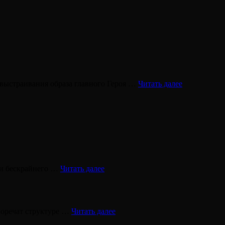
Экспресс-
 выстраивания образа главного Героя …
Читать далее
самотерапия
Алмаз
героя
?‍
Про
еди бескрайнего …
Читать далее
«Ложное
Я»
Не
иворечат структуре …
Читать далее
сотвори