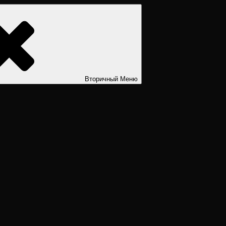
ости. Дизайн человека рассчитать. Дизайн человека расшифров
Вторичный
Меню