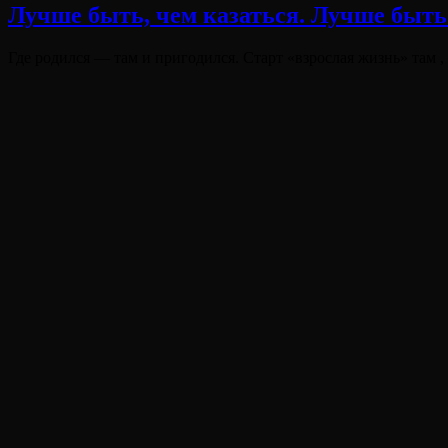
Лучше быть, чем казаться. Лучше быть
Виктория
От
Опубликовано
Лювинали
Где родился — там и пригодился. Старт «взрослая жизнь» там 
на
Виктория
От
Лювинали
Виктория
От
Лювинали