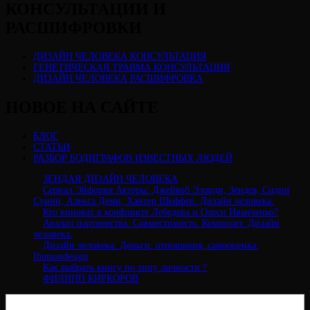
КОНСУЛЬТАЦИИ И
РАСШИФРОВКИ
ДИЗАЙН ЧЕЛОВЕКА КОНСУЛЬТАЦИЯ
ГЕНЕТИЧЕСКАЯ ТРАВМА КОНСУЛЬТАЦИЯ
ДИЗАЙН ЧЕЛОВЕКА РАСШИФРОВКА
НОВОЕ НА САЙТЕ
БЛОГ
СТАТЬИ
РАЗБОР БОДИГРАФОВ ИЗВЕСТНЫХ ЛЮДЕЙ
ЗЕНДАЯ ДИЗАЙН ЧЕЛОВЕКА
Сериал Эйфория Актеры: Джейкоб Элорди, Зендея, Сидни
Суини, Алекса Деми, Хантер Шеффер. Дизайн человека.
Кто виноват в конфликте Лебедева и Олеси Иванченко?
Анализ партнерства. Совместимость. Композит. Дизайн
человека.
Дизайн человека: Деньги, отношения, самооценка.
Ihumandesign
Как выбрать книгу по типу личности ?
ФИЛИПП КИРКОРОВ