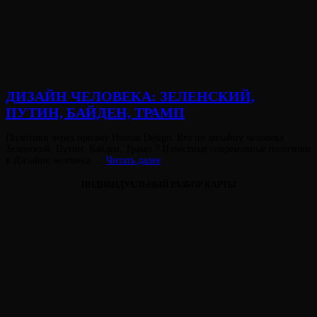
ДИЗАЙН ЧЕЛОВЕКА: ЗЕЛЕНСКИЙ,
ПУТИН, БАЙДЕН, ТРАМП
Опубликовано
Политики через призму Human Design. Кто по дизайну человека
на
Зеленский, Путин, Байден, Трамп ? Известные современные политики
ДИЗАЙН
в Дизайне человека …
Читать далее
ЧЕЛОВЕКА:
ЗЕЛЕНСКИЙ,
ИНДИВИДУАЛЬНЫЙ РАЗБОР КАРТЫ
ПУТИН,
БАЙДЕН,
ТРАМП
Виктория
От
Лювинали