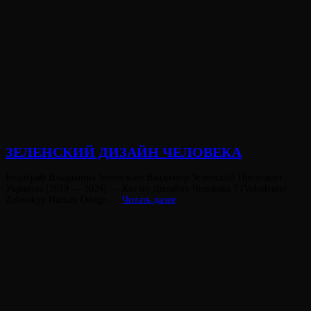
ЗЕЛЕНСКИЙ ДИЗАЙН ЧЕЛОВЕКА
Опубликовано
Бодиграф Владимира Зеленского Владимир Зеленский Президент
на
Украины (2019 — 2024) — Кто по Дизайну Человека ? (Volodymyr
ЗЕЛЕНСКИЙ
Zelenskyy Human Design …
Читать далее
ДИЗАЙН
ЧЕЛОВЕКА
Виктория
От
Лювинали