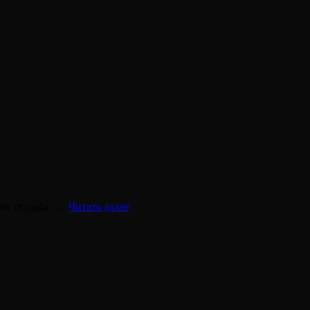
ПОДАРОК
или свадьба. …
Читать далее
ЖЕНЩИНЕ:
ИДЕИ
ПОДАРКА