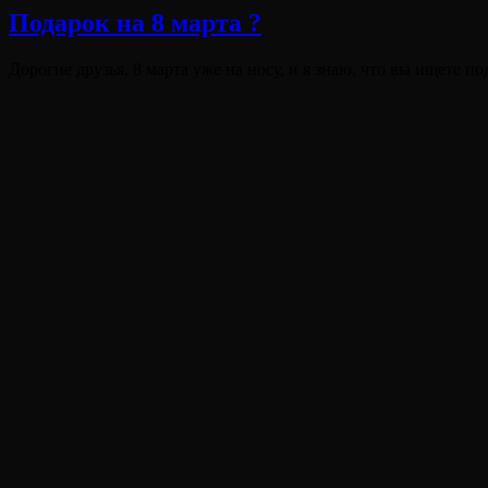
Подарок на 8 марта ?
Опубликовано
Дорогие друзья, 8 марта уже на носу, и я знаю, что вы ищете 
на
Виктория
От
Лювинали