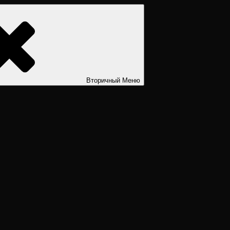
ости. Дизайн человека рассчитать. Дизайн человека расшифров
Вторичный
Меню