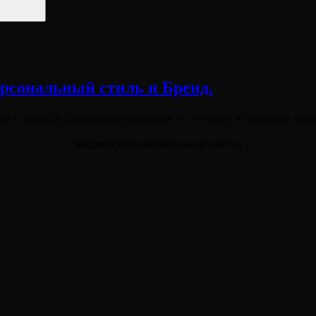
рсональный стиль и Бренд.
нда и бизнеса Понимание архетипов — это ключ к созданию сил
ИНДИВИДУАЛЬНЫЙ РАЗБОР КАРТЫ