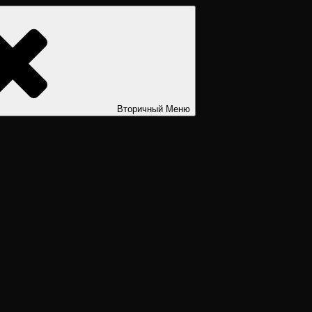
ости. Дизайн человека рассчитать. Дизайн человека расшифров
Вторичный
Меню