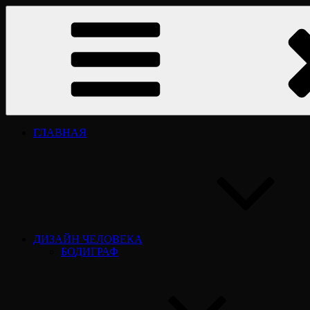
Перейти
ДИЗАЙН ЧЕЛОВЕКА HUMAN DESIGN
Дизайн человека Human Design. «Дизайн человека». Типы личн
к
книги, обучение.
содержимому
ГЛАВНАЯ
ДИЗАЙН ЧЕЛОВЕКА
БОДИГРАФ