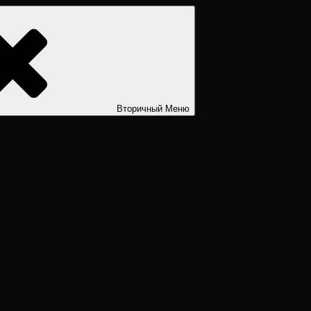
ости. Дизайн человека рассчитать. Дизайн человека расшифров
Вторичный
Меню