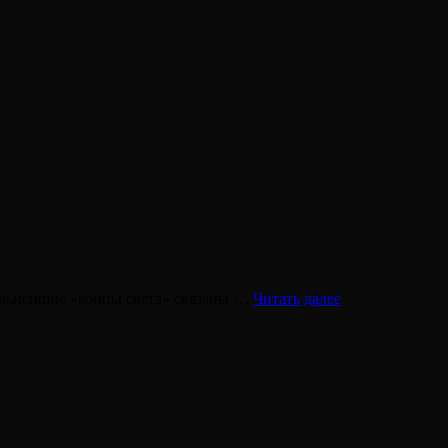
«Конец
дальнейшие «концы света» связаны …
Читать далее
света»
в
истории
человечества