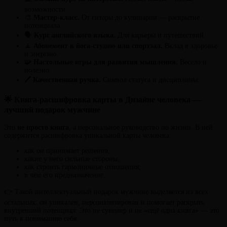
возможности.
🎨
Мастер-класс.
От гитары до кулинарии — раскрытие
потенциала.
🗣
Курс английского языка.
Для карьеры и путешествий.
🧘
Абонемент в йога-студию или спортзал.
Вклад в здоровье
и энергию.
🧩
Настольные игры для развития мышления.
Весело и
полезно.
🖊
Качественная ручка.
Символ статуса и дисциплины.
🌟 Книга-расшифровка карты в Дизайне человека —
лучший подарок мужчине
Это
не просто книга
, а персональное руководство по жизни. В ней
содержится расшифровка уникальной карты человека:
как он принимает решения,
какие у него сильные стороны,
как строить гармоничные отношения,
в чём его предназначение.
👉 Такой интеллектуальный подарок мужчине выделяется из всех
остальных: он уникален, персонализирован и помогает раскрыть
внутренний потенциал. Это не сувенир и не «ещё одна книга» — это
путь к пониманию себя.