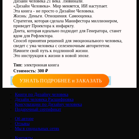
Дизайн человека 21 века. Лювинали.
«Дизайн Человека». Мир меняется, ИИ наступает.
Эта книга - не просто о Дизайне Человека.
Жизнь: Деньги. Отношения. Самооценка.
Стратегия, которая сделала Манифестора миллионером,
приведет Проектора к инфаркту.
Диета, которая идеально подходит для Генератора, станет
ядом для Рефлектора.
Способ принятия решений для эмоционального человека,
сведет с ума человека с селезеночным авторитетом.
Начните свой путь к подлинной жизни.
Это инструкция к жизни в новой эпохе.
Тип:
электронная книга
Стоимость: 300 ₽
УЗНАТЬ ПОДРОБНЕЕ и ЗАКАЗАТЬ
Книги по Дизайну человека
Дизайн человека Расшифровка
Консультации по Дизайну человека
Подарочный сертификат
Об авторе
Отзывы
Мы в социальных сетях
Контакты