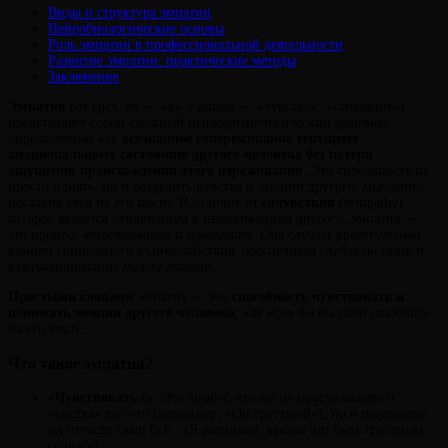
Виды и структура эмпатии
Нейробиологические основы
Роль эмпатии в профессиональной деятельности
Развитие эмпатии: практические методы
Заключение
Эмпатия
(от греч.
en
— «в» +
pathos
— «чувство», «страдание»)
представляет собой сложный психофизиологический феномен,
определяемый как
осознанное сопереживание текущему
эмоциональному состоянию другого человека без потери
ощущения происхождения этого переживания
. Это способность не
просто понять, но и разделить чувства и эмоции другого, мысленно
поставив себя на его место. В отличие от
сочувствия
(sympathy),
которое является отношением к переживаниям другого, эмпатия —
это процесс
вчувствования
и
понимания
. Она служит краеугольным
камнем социального взаимодействия, обеспечивая глубокую связь и
взаимопонимание между людьми.
Простыми словами
эмпатия — это
способность чувствовать и
понимать эмоции другого человека
, как если бы вы сами оказались
на его месте.
Что такое эмпатия?
«Чувствовать с»
: Это значит, что вы не просто
знаете
о
чувствах кого-то (например, «Он грустный»), но и
ощущаете
их отчасти сами (т.е., «Я понимаю, каково это быть грустным
сейчас»).