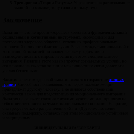
Тренировка «Теории Разума»:
Упражнения на распознавание
эмоций по мимике, тону голоса и языку тела.
Заключение
Эмпатия — это не просто «хорошее» качество, а
фундаментальный
социальный и когнитивный инструмент
, необходимый для
построения здорового общества, успешных профессиональных
отношений и личного благополучия. Баланс между эмоциональной и
когнитивной эмпатией позволяет человеку эффективно
взаимодействовать с миром, избегая при этом эмоционального
выгорания. Развитие этого навыка требует сознательных усилий, но
его влияние на качество жизни и межличностные связи делает эти
усилия бесценными.
Важным аспектом здоровой эмпатии является сохранение
личных
границ
. Способность
осознавать
, что переживаемые эмоции
принадлежат другому человеку, а не являются собственными,
критически важна для предотвращения эмоционального выгорания.
Эмпатия не означает слияния с чужими чувствами или принятия на
себя ответственности за чужое эмоциональное состояние. Напротив,
она требует четкого разграничения «Я» и «Другой», позволяя
оказывать поддержку, оставаясь при этом эмоционально устойчивым
и защищенным.
ИНДИВИДУАЛЬНЫЙ РАЗБОР КАРТЫ