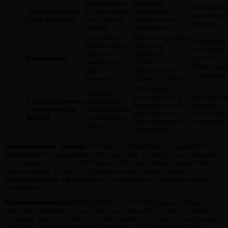
Переживание
Проекция,
Сопережив
Эмоциональная
тех же эмоций,
подражание,
эмоционал
(Аффективная)
что и другой
эмоциональное
отклик.
человек.
заражение.
Способность
Интеллектуальные
Осознание
понять
мысли,
процессы,
состояния
чувства и
сравнение,
Когнитивная
другого, не
намерения
«взятие
обязательно
другого
перспективы»
переживая.
человека.
(Theory of Mind).
Интеграция
Сочетание
когнитивного и
Конструкти
Сострадательная
понимания и
эмоционального
помощь,
(Эмпатическая
сопереживания
компонентов с
облегчение
Забота)
с
мотивацией
просоциальной
страданий.
помочь.
мотивацией.
Эмоциональная эмпатия
основана на механизмах подражания и
аффективного реагирования, что позволяет человеку
со-испытывать
те же эмоции, что и его собеседник. Этот вид эмпатии может быть
очень сильным, но при отсутствии контроля может привести к
эмоциональному заражению
и, как следствие, к эмоциональному
выгоранию.
Когнитивная эмпатия
базируется на интеллектуальных процессах,
таких как сравнение и аналогия. Она позволяет человеку
осознать
состояние другого, понять его точку зрения и мотивы, не погружаясь
при этом в его эмоциональное состояние. Этот компонент тесно