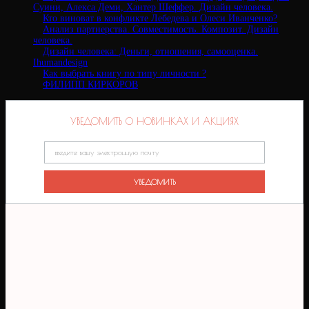
Суини, Алекса Деми, Хантер Шеффер. Дизайн человека.
Кто виноват в конфликте Лебедева и Олеси Иванченко?
Анализ партнерства. Совместимость. Композит. Дизайн
человека.
Дизайн человека: Деньги, отношения, самооценка.
Ihumandesign
Как выбрать книгу по типу личности ?
ФИЛИПП КИРКОРОВ
УВЕДОМИТЬ О НОВИНКАХ И АКЦИЯХ