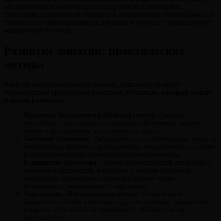
для улучшения коммуникации между врачом и пациентом.
Понимание переживаний пациента и демонстрация этого понимания
повышает его
приверженность лечению
и улучшает общее качество
медицинской помощи.
Развитие эмпатии: практические
методы
Вопреки распространенному мнению, эмпатия не является
исключительно врожденным качеством; это
навык, который можно
и нужно развивать
.
Практика Осознанности (Майндфулнесс):
Развитие
способности распознавать и называть собственные эмоции
является фундаментом для понимания чужих.
Активное Слушание:
Сосредоточение на собеседнике, отказ от
отвлекающих факторов, использование невербальных сигналов
и перефразирования для подтверждения понимания.
Расширение Кругозора:
Чтение художественной литературы,
особенно классической, и общение с людьми из разных
социальных и культурных групп расширяет «банк»
человеческих переживаний и перспектив.
Упражнение «Постановка на место»:
Сознательное
представление себя в ситуации другого человека, задавая себе
вопросы: «Что он сейчас чувствует?», «Почему он так
поступает?».