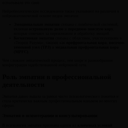
испытывали это сами.
Нейробиологические исследования также указывают на различия в
нейроанатомической основе видов эмпатии:
Эмоциональная эмпатия
связана с лимбической системой,
включая
островковую долю
и
переднюю поясную кору
,
которые отвечают за переживание и обработку эмоций.
Когнитивная эмпатия
связана с областями, участвующими в
«Теории Разума», такими как
префронтальная кора
,
височно-
теменной узел (TPJ)
и
медиальная префронтальная кора
(MPFC)
.
Чем сложнее эмпатический процесс, тем шире и разнообразнее
конфигурация задействованной нейронной сети.
Роль эмпатии в профессиональной
деятельности
Эмпатия давно вышла за рамки чисто психологического понятия и
стала критически важным профессиональным навыком во многих
сферах.
Эмпатия в психотерапии и консультировании
В психологии эмпатия признана одним из
ключевых условий