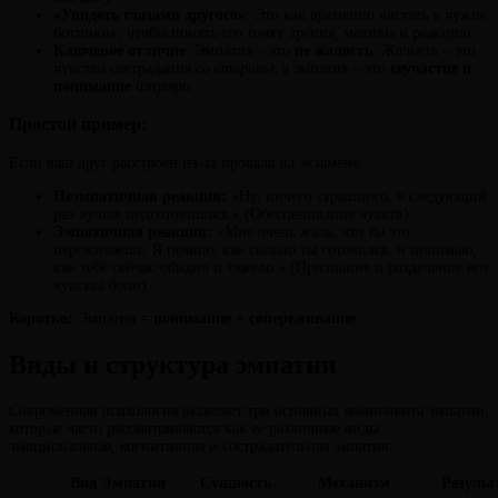
«Увидеть глазами другого»
: Это как временно «встать в чужие
ботинки», чтобы понять его точку зрения, мотивы и реакцию.
Ключевое отличие
: Эмпатия – это
не жалость
. Жалость – это
чувство сострадания
со стороны
, а эмпатия – это
соучастие и
понимание
изнутри
.
Простой пример:
Если ваш друг расстроен из-за провала на экзамене:
Неэмпатичная реакция:
«Ну, ничего страшного, в следующий
раз лучше подготовишься.» (Обесценивание чувств)
Эмпатичная реакция:
«Мне очень жаль, что ты это
переживаешь. Я помню, как сильно ты готовился, и понимаю,
как тебе сейчас обидно и тяжело.» (Признание и разделение его
чувства боли)
Коротко:
Эмпатия =
понимание + сопереживание
.
Виды и структура эмпатии
Современная психология выделяет три основных компонента эмпатии,
которые часто рассматриваются как ее различные виды:
эмоциональная, когнитивная и сострадательная эмпатия.
Вид Эмпатии
Сущность
Механизм
Результ