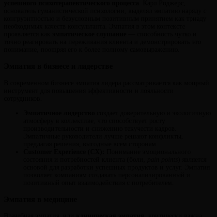
успешного психотерапевтического процесса
. Карл Роджерс,
основатель гуманистической психологии, выделял эмпатию наряду с
конгруэнтностью и безусловным позитивным принятием как триаду
необходимых качеств консультанта. Эмпатия в этом контексте
проявляется как
эмпатическое слушание
— способность чутко и
точно реагировать на переживания клиента и демонстрировать это
понимание, поощряя его к более полному самовыражению.
Эмпатия в бизнесе и лидерстве
В современном бизнесе эмпатия лидера рассматривается как мощный
инструмент для повышения эффективности и лояльности
сотрудников.
Эмпатичное лидерство
создает доверительную и экологичную
атмосферу в коллективе, что способствует росту
производительности и снижению текучести кадров.
Эмпатичные руководители лучше решают конфликты,
предлагая решения, выгодные всем сторонам.
Customer Experience (CX):
Понимание эмоционального
состояния и потребностей клиента (боли,
pain points
) является
основой для разработки успешных продуктов и услуг. Эмпатия
позволяет компаниям создавать персонализированный и
позитивный опыт взаимодействия с потребителем.
Эмпатия в медицине
Врачебная эмпатия, или
клиническая эмпатия
, критически важна