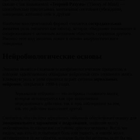
связан с так называемой
«Теорией Разума»
(Theory of Mind) —
способностью приписывать ментальные состояния (убеждения,
намерения, желания) себе и другим.
Наиболее конструктивной формой считается
сострадательная
эмпатия
(или эмпатическая забота), которая объединяет понимание и
сопереживание с активным желанием облегчить страдания другого.
Именно этот вид эмпатии лежит в основе альтруистического
поведения.
Нейробиологические основы
Эмпатия является сложным психофизиологическим процессом, в
котором задействованы обширные нейронные сети головного мозга.
Ключевую роль в этом процессе играет система
зеркальных
нейронов
, открытая в 1990-х годах.
Зеркальные нейроны — это нейроны головного мозга,
которые активируются как при выполнении
определённого действия, так и при наблюдении за тем,
как это действие выполняет другой.
Считается, что система зеркальных нейронов обеспечивает основу для
эмоционального заражения
и
подражания
, позволяя мозгу
моделировать
психическое состояние другого человека. Когда мы
видим, как кто-то испытывает боль или радость, в нашем мозге
активируются те же области, которые были бы активны, если бы мы