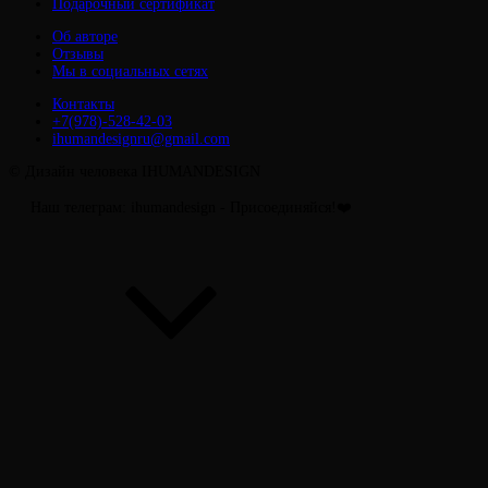
Подарочный сертификат
Об авторе
Отзывы
Мы в социальных сетях
Контакты
+7(978)-528-42-03
ihumandesignru@gmail.com
© Дизайн человека IHUMANDESIGN
телеграм: ihumandesign - Присоединяйся!❤️
Прокрутить
вверх