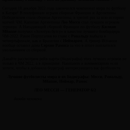
Сегодня 18 декабря 2022 года закончился чемпионат мира по футболу
в Катаре! В полуфинале играли сборные Франции и Аргентины.
Победителем стала сборная Аргентины, в третий раз за всю историю
матчей ЧМ. Капитан Аргентины
Лео Месси
стал лучшим игроком
турнира. А Нападающий сборной Франции по футболу
Килиан
Мбаппе
получил «Золотую бутсу» в качестве лучшего бомбардира
ЧМ-2022. Ранее Португалия во главе с
Рональду
выбыла в
Виктория
От
четвертьфинале, как и Бразилия с
Неймаром
. А тренер Испании
Лювинали
вообще оставил дома
Серхио Рамоса
за что в итоге поплатился
увольнением со сборной.
Давайте рассмотрим рейв-карты (бодиграфы) этих лучших игроков не
только в ЧМ 2022, а в принципе. Напишите в комментариях если
хотите, чтобы я добавила бодиграф интересующего вас футболиста.
Лучшие футболисты мира и их Бодиграфы: Месси, Рональду,
Мбаппе, Неймар, Рамос
ЛЕО
МЕССИ — ГЕНЕРАТОР 6/2
дизайн человека