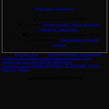
Виктория Лювинали
🏆 Автор проекта IHUMANDESIGN
📚 Автор книги
«Дизайн человека: Деньги, отношения,
самооценка. Ihumandesign»
🎓 Практический опыт в Дизайне человека с 2017
⭐ Звездный консультант —
Консультации по Дизайну
человека
Рубрики
Известные люди
Метки
human design
Дизайн человека
дизайн
человека разбор
знаменитости
известные люди
хьюман дизайн
Навигация
Предыдущая
Предыдущая запись
ПУТИН ТИП ЛИЧНОСТИ
запись
Следующая
Следующая запись
ДИЗАЙН ЧЕЛОВЕКА: ЗЕЛЕНСКИЙ, ПУТИН,
по
запись
БАЙДЕН, ТРАМП
записям
ИНДИВИДУАЛЬНЫЙ РАЗБОР КАРТЫ