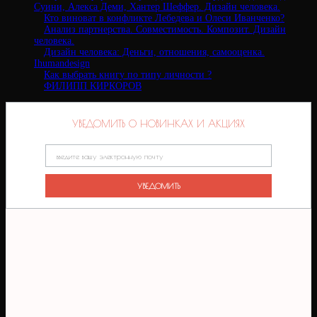
Суини, Алекса Деми, Хантер Шеффер. Дизайн человека.
Кто виноват в конфликте Лебедева и Олеси Иванченко?
Анализ партнерства. Совместимость. Композит. Дизайн
человека.
Дизайн человека: Деньги, отношения, самооценка.
Ihumandesign
Как выбрать книгу по типу личности ?
ФИЛИПП КИРКОРОВ
УВЕДОМИТЬ О НОВИНКАХ И АКЦИЯХ