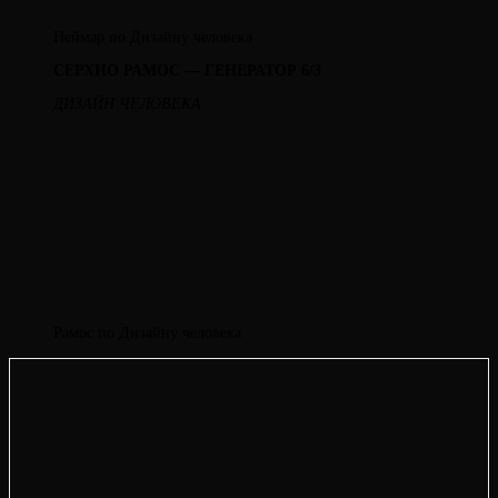
Неймар по Дизайну человека
СЕРХИО РАМОС — ГЕНЕРАТОР 6/3
ДИЗАЙН ЧЕЛОВЕКА
Рамос по Дизайну человека