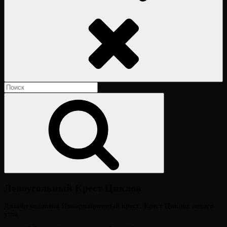
Поиск
Найти:
Поиск
Левоугольный Крест Циклов
Дизайн человека Инкарнационный крест: Крест Циклов левого
угла