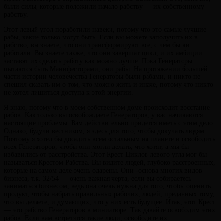
были силы, которые положили начало рабству — их собственному
рабству.
Этот левый угол поработили навеки, потому что это самые лучшие
рабы, какие только могут быть. Если вы можете заполучить их в
рабство, вы знаете, что они трансформируют все, с чем бы ни
работали. Вы знаете также, что они завершат цикл, и их амбиции
заставят их сделать работу как можно лучше. Пока Генераторы
пытаются быть Манифесторами, они рабы. На протяжении большей
части истории человечества Генераторы были рабами, и никто не
спешил сказать им о том, что можно жить и иначе, потому что никто
не хотел лишиться доступа к этой энергии.
Я знаю, потому что в моем собственном доме происходит восстание
рабов. Как только вы освобождаете Генераторов, у вас начинаются
настоящие проблемы. Вам действительно придется иметь с этим дело.
Однако, будучи вестником, я здесь для того, чтобы докучать людям.
Поэтому я хотел бы досадить всем остальным на планете и освободить
всех Генераторов, чтобы они могли делать, что хотят, а мы бы
избавились от расстройства. Этот Крест Циклов левого угла мог бы
называться Крестом Рабства. Вы видите людей, глубоко расстроенных,
которые на самом деле очень одарены. Они -основа многих видов
бизнеса, т.к. 32/54 — очень важная черта, если вы собираетесь
заниматься бизнесом, ведь она очень нужна для того, чтобы оценить
продукт, чтобы набрать правильных рабочих, людей, преданных тому,
что вы делаете, и думающих, что у них есть будущее. Итак, этот Крест
— это рабство Генераторов в миниатюре. Так давайте освободим этих
рабов. Если вам встретятся такие люди, освободите их.