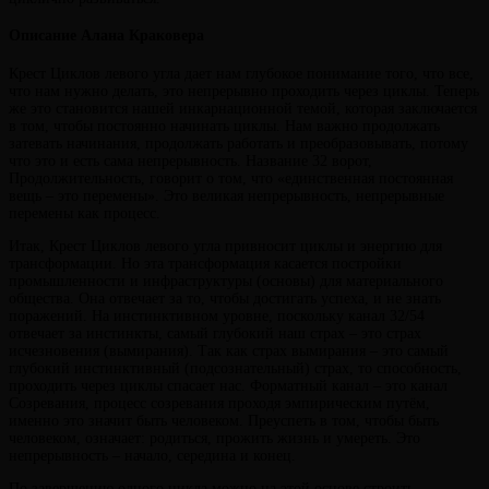
Описание Алана Краковера
Крест Циклов левого угла дает нам глубокое понимание того, что все,
что нам нужно делать, это непрерывно проходить через циклы. Теперь
же это становится нашей инкарнационной темой, которая заключается
в том, чтобы постоянно начинать циклы. Нам важно продолжать
затевать начинания, продолжать работать и преобразовывать, потому
что это и есть сама непрерывность. Название 32 ворот,
Продолжительность, говорит о том, что «единственная постоянная
вещь – это перемены». Это великая непрерывность, непрерывные
перемены как процесс.
Итак, Крест Циклов левого угла привносит циклы и энергию для
трансформации. Но эта трансформация касается постройки
промышленности и инфраструктуры (основы) для материального
общества. Она отвечает за то, чтобы достигать успеха, и не знать
поражений. На инстинктивном уровне, поскольку канал 32/54
отвечает за инстинкты, самый глубокий наш страх – это страх
исчезновения (вымирания). Так как страх вымирания – это самый
глубокий инстинктивный (подсознательный) страх, то способность,
проходить через циклы спасает нас. Форматный канал – это канал
Созревания, процесс созревания проходя эмпирическим путём,
именно это значит быть человеком. Преуспеть в том, чтобы быть
человеком, означает: родиться, прожить жизнь и умереть. Это
непрерывность – начало, середина и конец.
По завершению одного цикла можно на этой основе строить