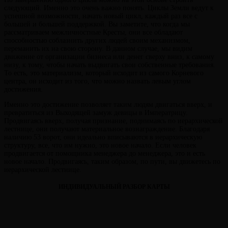
следующий. Именно это очень важно понять. Циклы Земли ведут к
успешной возможности, начать новый цикл, каждый раз все с
большей и большей поддержкой. Вы заметите, что когда мы
рассматриваем межличностные Кресты, они все обладают
способностью соблазнить других людей своим механизмом,
переманить их на свою сторону. В данном случае, мы видим
движение от организации бизнеса или денег сверху вниз, к самому
низу, к тому, чтобы начать выдвигать свои собственные требования.
То есть, это материализм, который исходит из самого Корневого
центра, он исходит из того, что можно назвать левым углом
достижения.
Именно это достижение позволяет таким людям двигаться вверх, и
превратиться из Выходящей замуж девицы в Императрицу.
Продвигаясь вверх, получая признание, поднимаясь по иерархической
лестнице, они получают материальное вознаграждение. Благодаря
наличию 53 ворот, они идеально вписываются в иерархическую
структуру, все, что им нужно, это новое начало. Если человек
продвигается от помощника менеджера до менеджера, это и есть
новое начало. Продвигаясь, таким образом, по пути, вы движетесь по
иерархической лестнице.
ИНДИВИДУАЛЬНЫЙ РАЗБОР КАРТЫ