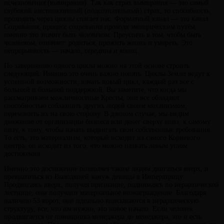
исчезновения (вымирания). Так как страх вымирания — это самый
глубокий инстинктивный (подсознательный) страх, то способность,
проходить через циклы спасает нас. Форматный канал — это канал
Созревания, процесс созревания проходя эмпирическим путём,
именно это значит быть человеком. Преуспеть в том, чтобы быть
человеком, означает: родиться, прожить жизнь и умереть. Это
непрерывность — начало, середина и конец.
По завершению одного цикла можно на этой основе строить
следующий. Именно это очень важно понять. Циклы Земли ведут к
успешной возможности, начать новый цикл, каждый раз все с
большей и большей поддержкой. Вы заметите, что когда мы
рассматриваем межличностные Кресты, они все обладают
способностью соблазнить других людей своим механизмом,
переманить их на свою сторону. В данном случае, мы видим
движение от организации бизнеса или денег сверху вниз, к самому
низу, к тому, чтобы начать выдвигать свои собственные требования.
То есть, это материализм, который исходит из самого Корневого
центра, он исходит из того, что можно назвать левым углом
достижения.
Именно это достижение позволяет таким людям двигаться вверх, и
превратиться из Выходящей замуж девицы в Императрицу.
Продвигаясь вверх, получая признание, поднимаясь по иерархической
лестнице, они получают материальное вознаграждение. Благодаря
наличию 53 ворот, они идеально вписываются в иерархическую
структуру, все, что им нужно, это новое начало. Если человек
продвигается от помощника менеджера до менеджера, это и есть