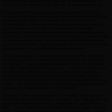
во что-то и будут преданы этому, пока оно не закончится, будь это
процесс на десять минут или на десять лет. Для них важен сам цикл.
У таких людей никогда не бывает постоянных работ. Они могут
оставаться в этой сфере, но ищут для себя различные выходы. В этом
своем движении такой человек может двадцать лет управлять
супермаркетом, а потом стать главным администратором в какой-то
другой компании, ничего общего не имеющей с пищевыми
продуктами. Он может воспользоваться опытом и трансформацией
этого цикла, а когда цикл завершится, использовать это как основание
для движения куда-то еще. Это не обязательно должен быть тот же
самый вид целостности, другими словами, это не должно обязательно
происходить в той же самой отрасли промышленности.
Зная о происхождении и университетском образовании этих людей,
вы обнаружите, что их готовили как специалистов «А», какими бы
они ни были — архитекторами, инженерами, это не важно. Потом
они вдруг становятся кем-нибудь другим — врачами, геологами или
еще кем-нибудь. Другими словами, они завершают один цикл, а
потом входят в другой. Они могут оставаться в одной и той же
области, получая новые степени и чувствуя себя замечательно в связи
с этим — они собирают различные знания и трансформируются по
ходу дела. В их процессе главное — завершение.
Это один из самых сильных Крестов. Очень редко случается, что в
Кресте есть определенный канал, и еще реже — два. Мы видели еще
только один такой Крест, где были определены два канала 20/34 и
40/37 — и тоже левого угла. Этот Крест левого угла очень силен, это
Крест Генератора с определенным центром Селезенки. Это, конечно,