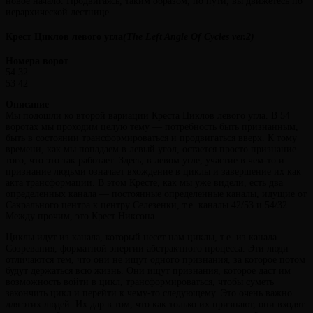
новое начало. Продвигаясь, таким образом, по пути, вы движетесь по
иерархической лестнице.
Крест Циклов левого угла
(The Left Angle Of Cycles ver.2)
Номера ворот
54 32
53 42
Описание
Мы подошли ко второй вариации Креста Циклов левого угла. В 54
воротах мы проходим целую тему — потребность быть признанным,
быть в состоянии трансформироваться и продвигаться вверх. К тому
времени, как мы попадаем в левый угол, остается просто признание
того, что это так работает. Здесь, в левом угле, участие в чем-то и
признание людьми означает вхождение в циклы и завершение их как
акта трансформации. В этом Кресте, как мы уже видели, есть два
определенных канала — постоянные определенные каналы, идущие от
Сакрального центра к центру Селезенки, т.е. каналы 42/53 и 54/32.
Между прочим, это Крест Никсона.
Циклы идут из канала, который несет нам циклы, т.е. из канала
Созревания, форматной энергии абстрактного процесса. Эти люди
отличаются тем, что они не ищут одного признания, за которое потом
будут держаться всю жизнь. Они ищут признания, которое даст им
возможность войти в цикл, трансформироваться, чтобы суметь
закончить цикл и перейти к чему-то следующему. Это очень важно
для этих людей. Их дар в том, что как только их признают, они входят