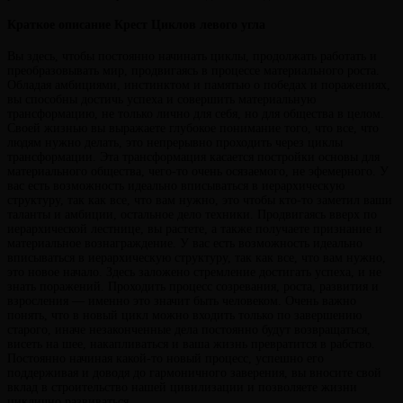
Краткое описание Крест Циклов левого угла
Вы здесь, чтобы постоянно начинать циклы, продолжать работать и
преобразовывать мир, продвигаясь в процессе материального роста.
Обладая амбициями, инстинктом и памятью о победах и поражениях,
вы способны достичь успеха и совершить материальную
трансформацию, не только лично для себя, но для общества в целом.
Своей жизнью вы выражаете глубокое понимание того, что все, что
людям нужно делать, это непрерывно проходить через циклы
трансформации. Эта трансформация касается постройки основы для
материального общества, чего-то очень осязаемого, не эфемерного. У
вас есть возможность идеально вписываться в иерархическую
структуру, так как все, что вам нужно, это чтобы кто-то заметил ваши
таланты и амбиции, остальное дело техники. Продвигаясь вверх по
иерархической лестнице, вы растете, а также получаете признание и
материальное вознаграждение. У вас есть возможность идеально
вписываться в иерархическую структуру, так как все, что вам нужно,
это новое начало. Здесь заложено стремление достигать успеха, и не
знать поражений. Проходить процесс созревания, роста, развития и
взросления — именно это значит быть человеком. Очень важно
понять, что в новый цикл можно входить только по завершению
старого, иначе незаконченные дела постоянно будут возвращаться,
висеть на шее, накапливаться и ваша жизнь превратится в рабство.
Постоянно начиная какой-то новый процесс, успешно его
поддерживая и доводя до гармоничного заверения, вы вносите свой
вклад в строительство нашей цивилизации и позволяете жизни
циклично развиваться.