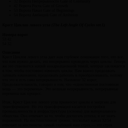
32 Ворота Непрерывности Gate of Continuity
42 Ворота Роста Gate of Growth
53 Ворота Начал Gate of Beginnings
54 Ворота Амбиций Gate of Ambition
Крест Циклов левого угла
(The Left Angle Of Cycles ver.1)
Номера ворот
53 42
54 32
Описание
Крест Циклов левого угла дает нам глубокое понимание того, что все,
что нам нужно делать, это непрерывно проходить через циклы. Теперь
же это становится нашей инкарнационной темой, которая заключается
в том, чтобы постоянно начинать циклы. Нам важно продолжать
затевать начинания, продолжать работать и преобразовывать, потому
что это и есть сама непрерывность. Название 32 ворот,
Продолжительность, говорит о том, что «единственная постоянная
вещь — это перемены». Это великая непрерывность, непрерывные
перемены как процесс.
Итак, Крест Циклов левого угла привносит циклы и энергию для
трансформации. Но эта трансформация касается постройки
промышленности и инфраструктуры (основы) для материального
общества. Она отвечает за то, чтобы достигать успеха, и не знать
поражений. На инстинктивном уровне, поскольку канал 32/54
отвечает за инстинкты, самый глубокий наш страх — это страх