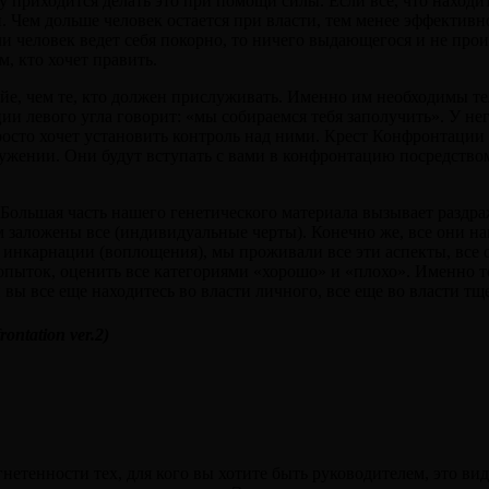
приходится делать это при помощи силы. Если все, что находится
. Чем дольше человек остается при власти, тем менее эффективн
сли человек ведет себя покорно, то ничего выдающегося и не пр
, кто хочет править.
нойе, чем те, кто должен прислуживать. Именно им необходимы т
и левого угла говорит: «мы собираемся тебя заполучить». У не
росто хочет установить контроль над ними. Крест Конфронтации 
лужении. Они будут вступать с вами в конфронтацию посредством
Большая часть нашего генетического материала вызывает раздраж
м заложены все (индивидуальные черты). Конечно же, все они на
е инкарнации (воплощения), мы проживали все эти аспекты, все о
пыток, оценить все категориями «хорошо» и «плохо». Именно тог
и вы все еще находитесь во власти личного, все еще во власти тщ
rontation ver.2)
гнетенности тех, для кого вы хотите быть руководителем, это в