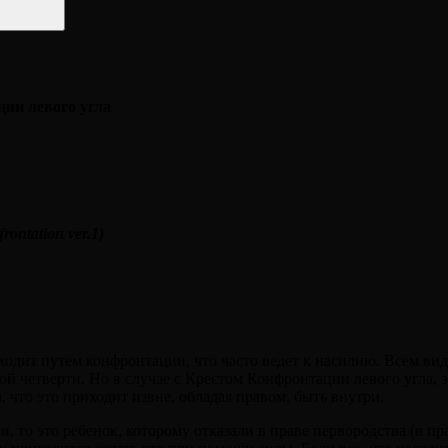
ии левого угла
rontation ver.1)
сходит путем конфронтации, что часто ведет к насилию. Всем ви
ой четверти. Но в случае с Крестом Конфронтации левого угла, 
, что это приходит извне, обладая правом, быть внутри.
, то это ребенок, которому отказали в праве первородства (в п