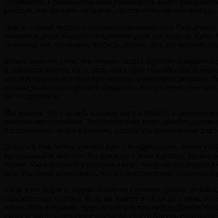
потребность в руководстве ради руководства, Крест Конфронтац
властью, они бросают им выбор, противостоят им при помощи 
Они не играют честно, а стараются смошенничать. Они делают э
школьном дворе. Когда тот поднимает руки для защиты, Крест К
буквально все, что может, чтобы победить. Это Эго не хочет п
Важно помнить о том, что обычно люди с Крестом Конфронтации
и пытаются лишить их ее, используя свою способность 26 воро
которые продвигают себя при помощи агрессивной рекламы. Ре
должна уничтожить другого кандидата. Все это берет свое нача
была правдивой.
Мы думаем, что у людей, которые так поступают, возникают мо
различными способами. Это несчастные души, давайте дадим им
это правильно, то все в порядке, потому что они рождены для 
Дело не в том, чтобы принять Крест Конфронтации левого угла, 
вы проживаете архетип. Вы рождены с этим Крестом, проживает
жизни. Мы все просто участвуем в игре. Когда вы это видите в
себя. Вы также обнаружите, что это действительно отличная ко
Когда я исследую с людьми наиболее глубокие уровни Дизайна, 
определенных центров. Если вы живете в согласии с этим, и сл
жизнь. Мне все равно, будет ли изучать кто-нибудь Дизайн Чело
сможете жить в согласии с природой своего Креста, пока вы не