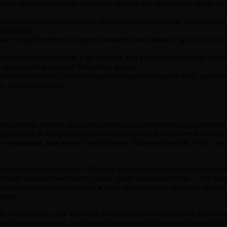
гда это будет именно агрессия, врядли эти люди хотят конфликт
овленная власть или система были более разумными, удобными и
 правила.
акое сопротивление, которое поможет и им самим и другим с их 
это свойства человеков, а не крестов, как раз наоборот, люди к
нтированной агрессией без точки зрения.
лжно быть что-то, иначе существует однополярный мир, одна точк
л, новому порядку.
бъединить схожие людские ресурсы для всеобщего процветания.
кружением в интересах целого, позволяет вам быть очень влият
 человеком, вам нужно потрудиться. Наш мир жесток, часто люд
фликтами и подлостью. Именно здесь и рождается противоречие,
те свою «законную» власть силой. Быть предводителем — это ва
толкнуться и проявить себя в роли настоящего и мудрого лидера
ости.
е чувствовать себя жертвой обстоятельств и сливаетесь со все
особным выровнять любую критическую ситуацию и разрешить л