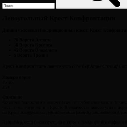
Левоугольный Крест Конфронтации
Дизайн человека Инкарнационный крест: Крест Конфронтац
26 Ворота Эгоиста
36 Ворота Кризиса
45 Ворота Владельца
6 Ворота Трения
Крест Конфронтации левого угла
(The Left Angle Cross of Conf
Номера ворот
45 36
26 6
Описание
Когда мы переходим к левому углу, то требование власти прои
часть темы узурпации в Кресте Владычества левого угла в перв
на Крест Владычества, единственная разница заключается в том
Например, если посмотреть на вопрос с точки зрения мифологии