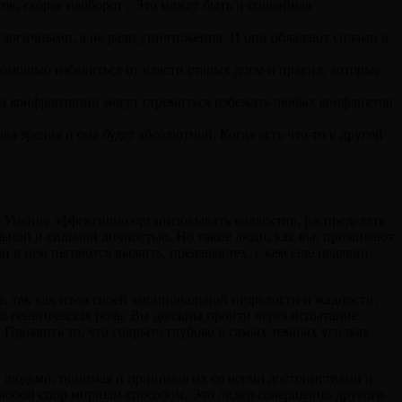
ов, скорее наоборот . Это может быть и спокойная
 логичными, а не ради уничтожения. И они обладают силами и
помощью избавиться от власти старых догм и правил, которые
реста конфронтации могут стремиться избежать любых конфликтов
а зрения и она будет абсолютной. Когда есть что-то в другой
 Умение эффективно организовывать коллектив, распределять
ельной и сильной личностью. Но такие люди, как вы, проживают
и в нем пытаются выжить, предавая тех, с кем еще недавно
 так как из-за своей эмоциональной незрелости и жадности,
ша генетическая роль. Вы должны пройти через испытание
. Проявить то, что сокрыто глубоко в самых темных уголках
ми людьми, понимая и принимая их со всеми достоинствами и
юбой спор мирным способом. Это лидер совершенно другого