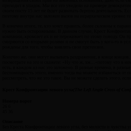
возвращения своих прав на законных основаниях, даже если ему 
приходит в упадок. Мы все это увидели на примере демократии
своем посту 15 лет не будет развивать бурную деятельность. Е
поэтому внутри нас заложен вызов на иерархическом уровне тем
В конечно итоге, те, кто хочет править, более склонны к пара
нужно быть осторожными. В данном случае, Крест Конфронтаци
компании, кромсает их и не переживает по этому поводу. Он п
смиряются со вторыми ролями и не смогут быть у кого-то в ус
рождены для того, чтобы заявлять свои претензии.
Конечно же, они могут вызывать раздражение, в конце концов. 
посмотрите на это и скажете: «Ну что ж, хм…«потому что в не
есть, в каждом из нас это заложено. В разные времена, в разны
беспомощность этого, именно тогда вы можете избавиться от по
рассмотреть, что же это такое. Вы не можете сделать этого, есл
Крест Конфронтации левого угла
(The Left Angle Cross of Conf
Номера ворот
26 6
45 36
Описание
Без Креста Конфронтации левого угла, без милости и чувства у