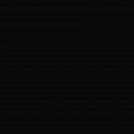
ньким очаровательным рыбкам плавать вокруг и упрашивать вас: 
рый мне помог понять суть этого креста и порадоваться его прож
и раскрывают значение слов по-новому.
тивоборство, сличение, конфронтация.
ризис)
ю ) и навязывать собственную власть. Ваша энергия создана тако
ой ) , потому что вы здесь для того, чтобы взять на себя власть
роме того, ваша энергия призвана быть провокационной, потом
ть более глубокое понимание людей и что они отстаивают. Ваш
го носителями хочу выделить несколько основных черт, которые
мы правил и законов, они физически не переносят навязывание ж
м фактором в отказе от выгодного предложения работы, наприме
ие их свободы, их личности в навязывании им внешних условий 
 они их касаются.
, то такие люди вряд ли будут молчать, скорее всего они выска
дов, выяснение позиции другого путем противопоставления поля
ять глубже другого, его точку зрения, на чем он стоит. Тут про