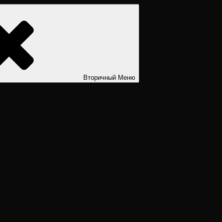
ости. Дизайн человека рассчитать. Дизайн человека расшифров
Вторичный
Меню