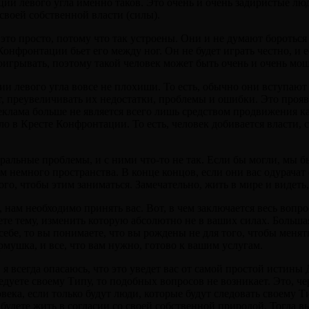
ии левого угла именно таков. Это очень и очень задиристые люд
своей собственной власти (силы).
то просто, потому что так устроены. Они и не думают бороться 
онфронтации бьет его между ног. Он не будет играть честно, и е
роигрывать, поэтому такой человек может быть очень и очень мо
 левого угла вовсе не плохиши. То есть, обычно они вступают 
т, преувеличивать их недостатки, проблемы и ошибки. Это проя
клама больше не является всего лишь средством продвижения ка
ло в Кресте Конфронтации. То есть, человек добивается власти,
ральные проблемы, и с ними что-то не так. Если бы могли, мы б
 немного пространства. В конце концов, если они вас одурачат 
того, чтобы этим заниматься. Замечательно, жить в мире и видет
нам необходимо принять вас. Вот, в чем заключается весь вопрос
е тему, изменить которую абсолютно не в ваших силах. Большая
 себе, то вы понимаете, что вы рождены не для того, чтобы меня
рмушка, и все, что вам нужно, готово к вашим услугам.
я всегда опасаюсь, что это уведет вас от самой простой истины
едуете своему Типу, то подобных вопросов не возникает. Это, ч
века, если только будут люди, которые будут следовать своему Ти
 будете жить в согласии со своей собственной природой. Тогда в