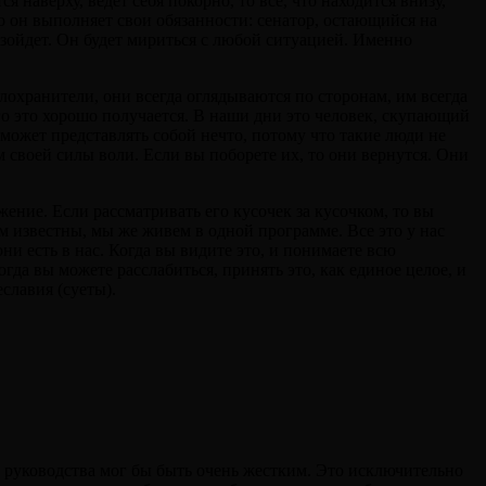
 наверху, ведет себя покорно, то все, что находится внизу,
о он выполняет свои обязанности: сенатор, остающийся на
оизойдет. Он будет мириться с любой ситуацией. Именно
елохранители, они всегда оглядываются по сторонам, им всегда
го это хорошо получается. В наши дни это человек, скупающий
может представлять собой нечто, потому что такие люди не
 своей силы воли. Если вы поборете их, то они вернутся. Они
ение. Если рассматривать его кусочек за кусочком, то вы
м известны, мы же живем в одной программе. Все это у нас
ни есть в нас. Когда вы видите это, и понимаете всю
да вы можете расслабиться, принять это, как единое целое, и
еславия (суеты).
ид руководства мог бы быть очень жестким. Это исключительно