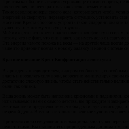
Приэтом как бы не выглядело угрожающе с ними спорить, не все
постепенная, но неотвратимая как каток аргументация.
Такие революционеры своего дела, которые хотят чтобы устан
энергией её свергнуть, перевернуть ситуацию, установить свои
Носители Креста способны устроить такой спарринг, оказать т
существуют «потому что существуют».
Моё имхо, что этот крест подстегивает к конфликту и ссорам, 
потому, что не факт, что они знают, как иметь дело с неаргуме
Эта энергия чем-то похожа на весы — на другой чаше всегда до
чаше это приводит всегда к новому балансу и новой системе си
Краткое описание Крест Конфронтации левого угла
Вы рождены предводителем, лидером сообщества, способным о
власть и проявлять силу воли, корректно манипулируя своим о
достаточно сложную жизнь, чтобы стать действительно великим
были так близки.
Ваша жизнь может быть наполнена кризисами и падениями, кон
испытываемой вами с самого детства, вы приходите и забирае
жестокостью и предательством, чтобы достигнув самого дна, от
незрелой души. Внутри вас заложено великое чувство человечн
Принимая свою сексуальность и эмоциональность, вы перестает
недостатками. Вы становитесь прирожденным дипломатом, сп