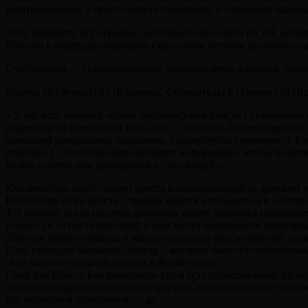
контролировать, а просто сядете поудобней, и позволите мале
Хочу привести тут перевод с англоязычного сайта по ДЧ, кото
Именно в переводе некоторые смысловые оттенки проявляются 
Confrontation — Противостояние, сопоставление взглядов, про
Ворота 26 (Эгоист) 45 (Владелец, Собиратель) 6 (Трение) 36 (К
» У вас есть энергия, чтобы противостоять власти ( управлени
(прим.пер. to have a bit of hard edge — жесткой, бескопромисн
questioned допрошены, спрошены, подвергнуты сомнению ). К
стороны. С обоснованием приходит информация, чтобы получи
целью помочь нам разобраться в сути вещей.»
Как носитель этого самого креста и наблюдающий за другими е
Носителям этого креста с трудом удается вписываться в систе
Тот момент, когда система дресскода может оказаться решающи
Ворота 26 Эгоиста работают и они могут чувствовать ущемлен
Для них любые правила и законы подлежат рассмотрению, если
Если приходят указания «сверху», которые кажутся нелогичными
свое видение вопроса, правда в форме спора.
Спор для Креста Конфронтации это и есть сопоставление взгля
нормальная форма обсуждения для них, которая помогает им пон
его позиции и принципов — да.