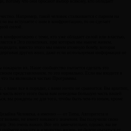
и, потому что они бросают выбор всякому, кто обладает
честно. Например, такой человек сталкивается с парнем на
сли вы вступаете с ним в конфронтацию, то он сделает
щной силой.
в конфронтацию с теми, кто уже обладает силой или властью,
вляется в Эго политиках, при которых мы нынче живем,
ндидата, вместо этого мы имеем атомную бомбу, которая
 сдергивая других вниз, даже если используемая информация не
ы покарали их. Наше сообщество пытается сделать это
своим представлением, то это нормально. Если вы входите в
ь, что ты являешься частью Программы.
, с вами все в порядке, с вами ничто не сравнится. Вы архетип,
 часть всего этого была вам неведома большую часть вашей
ться, вы рождены не для того, чтобы быть чем-то иным, кроме
 Дизайна Человека, а именно — от Типа, Авторитета и
ерт возьми, не имеет никакого значения. Вы получили свою
пу. Это очень важно. Все это замечательно, однако, вы не
ы поймете красоту и изящество жизни, не будете пытаться ее