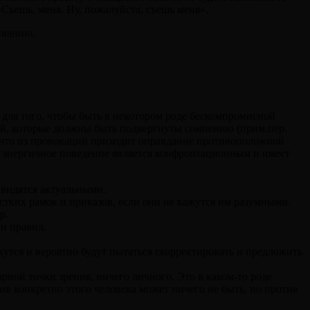
«Съешь, меня. Ну, пожалуйста, съешь меня».
иванию.
й для того, чтобы быть в некотором роде бескомпромисной
 людей, которые должны быть подвергнуты сомнению (прим.пер.
у что из провокаций приходит оправдание противоположной
е энергичное поведение является конфронтационным и имеет
 видятся актуальными.
естких рамок и приказов, если они не кажутся им разумными.
р.
и правил.
жутся и вероятно будут пытаться скорректировать и предложить
рной точки зрения, ничего личного. Это в каком-то роде
тив конкретно этого человека может ничего не быть, но против