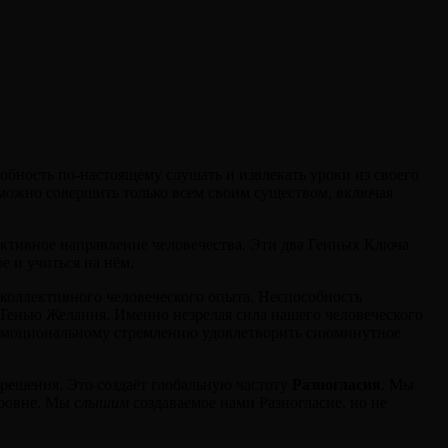
бность по-настоящему слушать и извлекать уроки из своего
 можно совершить только всем своим существом, включая
ективное направление человечества. Эти два Генных Ключа
е и учиться на нём.
коллективного человеческого опыта. Неспособность
й Тенью Желания. Именно незрелая сила нашего человеческого
т эмоциональному стремлению удовлетворить сиюминутное
решения. Это создаёт глобальную частоту
Разногласия
. Мы
уровне. Мы
слышим
создаваемое нами Разногласие, но не