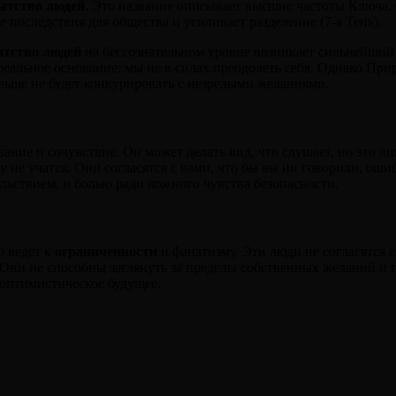
атство людей
. Это название описывает высшие частоты Ключа. 
 последствия для общества и усиливает разделение (7-я Тень).
атство людей
на бессознательном уровне возникает сильнейши
еальное основание: мы не в силах преодолеть себя. Однако Прир
льше не будет конкурировать с незрелыми желаниями.
ание и сочувствие. Он может делать вид, что слушает, но это 
у не учатся. Они согласятся с вами, что бы вы ни говорили, о
льствием, и болью ради ложного чувства безопасности.
о ведёт к
ограниченности
и фанатизму. Эти люди не согласятся 
 Они не способны заглянуть за пределы собственных желаний и
в оптимистическое будущее.