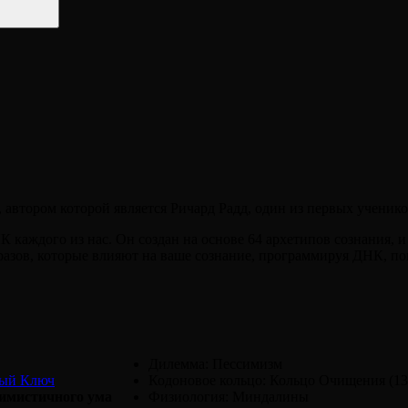
 автором которой является Ричард Радд, один из первых ученик
каждого из нас. Он создан на основе 64 архетипов сознания, и
разов, которые влияют на ваше сознание, программируя ДНК, по
Дилемма: Пессимизм
ный Ключ
Кодоновое кольцо: Кольцо Очищения (13
имистичного ума
Физиология: Миндалины