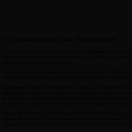
13 Генный ключ Тень: Разногласие
13 генный ключ целиком посвящён теме
слушания
. На уровне
опыта. Важно понимать разницу между
слышанием
(восприяти
эмоциональное усвоение опыта).
Вместе со своим программным партнёром, 7-й Тенью Разделени
определяют, как люди взаимодействуют в группах. 7-й Генный К
Диссонанс
означает невозможность избежать собственного про
обработать эту память оставляет нас пленниками одних и тех 
желания постоянно давит на нашу способность слушать. Наша
желание, что снова и снова приводит нас на старый, неэффект
Проблема коренится в эмоциональной системе. Мы, невзирая н
видим, что сбились с пути (например, в вопросе глобального 
слушаем
и не осознаём его полностью. В результате всегда по