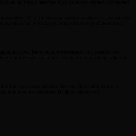
Однако на низких частотах неспособность слушать заставляет
й
пессимизм
. Мы потеряли коллективную веру в то, что можем
ода, как целое, учится, вслушиваясь в наш прошлый опыт, и
лишь видимость. Такие люди
уступчивы
в том смысле, что
шибочно принимая слышание за слушание. Это глубокая форма
с вами ни при каких обстоятельствах. Их ограниченность
 переполнены пессимизмом. Их философия часто