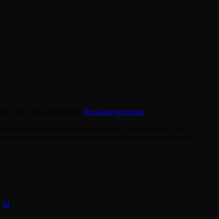
ов Ра Уру Ху (основателя
Дизайна человека
).
 каждый из этих архетипов включает три кодовых слова,
вышая ее частоту, изменяя ваше отношение, ваши мысли,
,
30
)