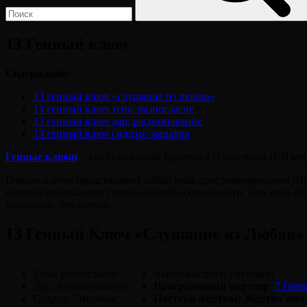
13 Генный ключ
Содержание:
13 генный ключ «слушание из любви»
13 генный ключ тень: разногласие
13 генный ключ дар: распознавание
13 генный ключ сиддхи: эмпатия
Генные
ключи
– это уникальная трактовка Гексаграмм И-Цзин,
Генные ключи представляют собой язык программирования ДНК 
которые показывают степень нашей осознанности. Это язык об
установки, привычки.
13 Генный Ключ «Слушание из Любви»
Тень: Разногласие
Аминокислота: Глутамин
Дар: Распознавание
Программный партнер
:
7 Ген
Сиддхи: Эмпатия
Паттерн жертвы: Жертва песс