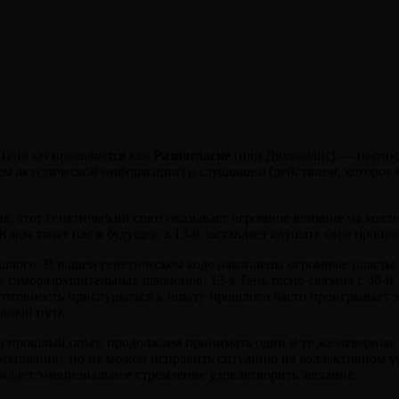
 Тени он проявляется как
Разногласие
(или Диссонанс) — неспосо
ем акустической информации) и
слушанием
(действием, которое
я, этот генетический союз оказывает огромное влияние на колл
люч тянет нас в будущее, а 13-й заставляет слушать своё прошло
шлого. В нашем генетическом коде накоплены огромные пласты 
же саморазрушительных шаблонов. 13-я Тень тесно связана с 30-
 готовность прислушаться к опыту прошлого часто проигрывае
ивный путь.
а прошлый опыт, продолжаем принимать одни и те же неверные 
потепления), но не можем исправить ситуацию на коллективном 
беждает эмоциональное стремление удовлетворить желание.