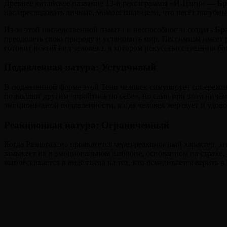
Древнее китайское название 13-й гексаграммы «И-Цзин» —
Бр
нас преследовать личные, мимолётные цели, что несёт пагубные
Из-за этой наследственной памяти и неспособности создать
Бр
преодолеть свою природу и установить мир. Пессимизм имеет р
готовит новый вид человека, в котором искусство слушания бо
Подавленная натура: Уступчивый
В подавленной форме этой Тени человек симулирует сопережив
позволяют другим «пройтись по себе», но сами при этом ничем
эмоциональной подавленности, когда человек жертвует и удово
Реакционная натура: Ограниченный
Когда Разногласие проявляется через реакционный характер, эт
замыкает их в эмоциональном шаблоне, основанном на страхе.
выплёскивается в виде гнева на тех, кто осмеливается верить 