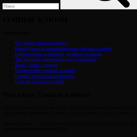
ГЕННЫЕ КЛЮЧИ
Содержание:
Что такое генные ключи?
Ричард радд и происхождение генных ключей
Связь генных ключей и дизайна человека
Три частоты энергетических вибраций
Тени / дары / сиддхи
Применение генных ключей
Генные ключи расшифровка
Список генных ключей
Что такое Генные ключи?
Система Генных Ключей (Gene Keys) предлагает глубокий и со
уникальной трактовкой древних Гексаграмм И-Цзин и тесно св
Генные Ключи — это не просто теория, а практический инстр
закодированные в нашей ДНК.