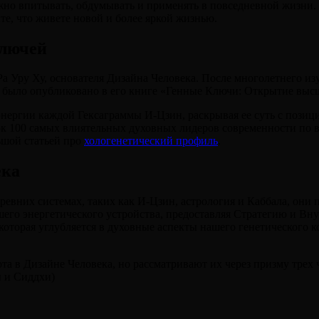
но впитывать, обдумывать и применять в повседневной жизни. П
те, что живете новой и более яркой жизнью.
ключей
а Уру Ху, основателя Дизайна Человека. После многолетнего изу
 и было опубликовано в его книге «Генные Ключи: Открытие вы
энергии каждой Гексаграммы И-Цзин, раскрывая ее суть с пози
ок 100 самых влиятельных духовных лидеров современности по в
льшой статьей про
хологенетический профиль
.
ека
евних системах, таких как И-Цзин, астрология и Каббала, они
шего энергетического устройства, предоставляя Стратегию и Вн
которая углубляется в духовные аспекты нашего генетического к
та в Дизайне Человека, но рассматривают их через призму трех 
 и Сиддхи)