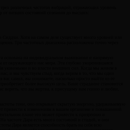
а трех различных частотах вибраций, отражающих уровень
р от низших состояний сознания до высших:
и Сиддхи. Хотя на самом деле существует много уровней или
ощения. Три частотных диапазона расположены точно через
стота основана на индивидуальном выживании и напрямую
ны от окружающего нас мира. Эта глубоко укоренившаяся
ебя уязвимыми и во власти внешних сил. Когда мы живем в
нас, и мы чувствуем стыд, когда верим в то, что мы одни
я вас самих, вы понимаете, насколько просто выйти из ее
 приобретает более высокую цель. Ваше страдание становится
ас верить, что вы жертва, к присущему вам гению и любви,
в частоты тени, оно открывает скрытую энергию, удерживаемую
жет привести к изменениям в вашем организме и повышенной
ентальном плане это может привести к прозрению и
На частоте Дара есть много состояний и стадий, и они
оты Дара является способность брать на себя всю