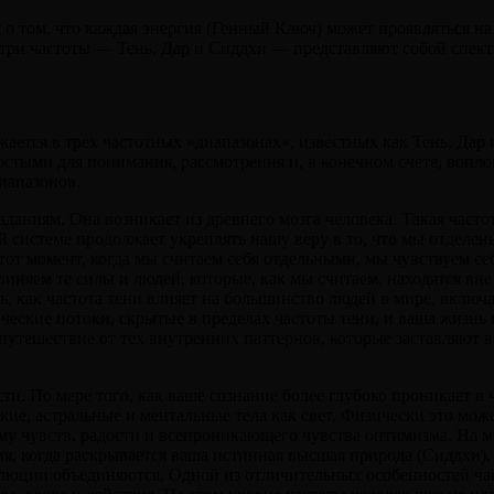
о том, что каждая энергия (Генный Ключ) может проявляться н
 три частоты — Тень, Дар и Сиддхи — представляют собой спект
ется в трех частотных «диапазонах», известных как Тень, Дар 
остыми для понимания, рассмотрения и, в конечном счете, вопл
иапазонов.
раданиям. Она возникает из древнего мозга человека. Такая ча
ей системе продолжает укреплять нашу веру в то, что мы отделе
тот момент, когда мы считаем себя отдельными, мы чувствуем с
иняем те силы и людей, которые, как мы считаем, находятся вне 
, как частота тени влияет на большинство людей в мире, включа
ческие потоки, скрытые в пределах частоты тени, и ваша жизнь
путешествие от тех внутренних паттернов, которые заставляют в
ти. По мере того, как ваше сознание более глубоко проникает 
кие, астральные и ментальные тела как свет. Физически это мо
у чувств, радости и всепроникающего чувства оптимизма. На м
я, когда раскрывается ваша истинная высшая природа (Сиддхи). 
олюции объединяются. Одной из отличительных особенностей част