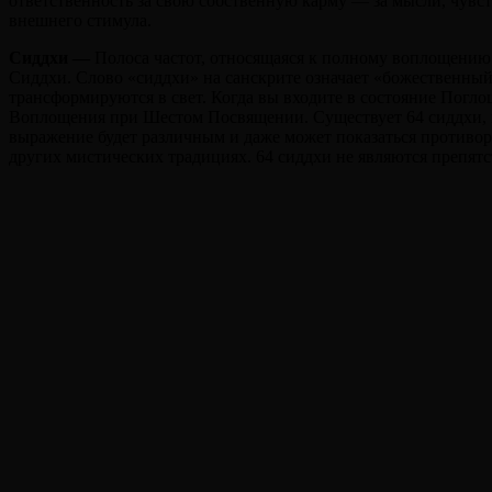
ответственность за свою собственную карму — за мысли, чувст
внешнего стимула.
Сиддхи —
Полоса частот, относящаяся к полному воплощению и
Сиддхи. Слово «сиддхи» на санскрите означает «божественный д
трансформируются в свет. Когда вы входите в состояние Поглощ
Воплощения при Шестом Посвящении. Существует 64 сиддхи, и 
выражение будет различным и даже может показаться противоре
других мистических традициях. 64 сиддхи не являются препят