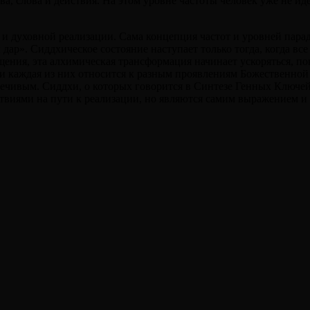
ва, слова и действия. На этом уровне частоты человек уже не 
 духовной реализации. Сама концепция частот и уровней парадо
ар». Сиддхическое состояние наступает только тогда, когда все
ения, эта алхимическая трансформация начинает ускоряться, пока
каждая из них относится к разным проявлениям Божественной Ре
чивым. Сиддхи, о которых говорится в Синтезе Генных Ключей, 
ствиями на пути к реализации, но являются самим выражением и