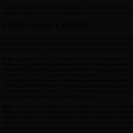
Центральной концепцией учения Генных Ключей является идея 
нашего сознания и степень раскрытия нашего потенциала. Эти
ТЕНИ / ДАРЫ / СИДДХИ
В Синтезе Генных Ключей скорость вибрации вашей ауры отража
диапазонов частот, этот тройной язык делает Генные Ключи пр
Спектр Сознания — карту 64 Генных Ключей и их частотных д
Тень
– диапазон частот, относящийся ко всем человеческим ст
связана со страхом. Бессознательное присутствие страха в наш
убежденность пропагандирует менталитет «жертвы», так как в 
полосе частот Тени, мы живем в культуре вины и стыда. Мы обв
ответственны за нашу жизнь. Как только вы начинаете понимать
хватки. Просто изменив свое отношение, вы освобождаете твор
источником вашего спасения. Таким образом, начинается ваше 
которые являются вашей истинной природой.
Дар
— частота, относящаяся к человеческому гению и открытос
в вашей ДНК. Эта энергия высвобождается через ваши физичес
жизнеспособности. Эмоционально это может привести к подъем
творчеству. Частота Дара — это процесс постепенного раскрыти
представляет собой квантовое поле, где силы инволюции и эв