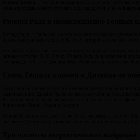
Генные ключи
— это живая мудрость. Это учения, которые нуж
ваши проблемы начнут отпадать одна за другой, и вы обнаружи
Ричард Радд и происхождение Генных 
Ричард Радд — философ, писатель и один из первых учеников Р
написанию учения о Генных Ключах, которое заняло семь лет
Его работа предлагает качественно иной подход к пониманию 
разных частотах. В 2019 году Ричард Радд был включен в спис
его вклада в область саморазвития. Можете ознакомиться с бо
Связь Генных ключей и Дизайна челов
Хотя Генные Ключи и Дизайн Человека имеют общие корни в др
самопознанию. Дизайн Человека фокусируется на механике на
Ключи, в свою очередь, являются созерцательной философией, 
понимание Теней, Даров и Сиддхи.
Генные Ключи используют те же 64 гексаграммы, что и 64 Воро
вызовами (Тенями) и раскрывать наш высший потенциал (Дары
Три частоты энергетических вибраций