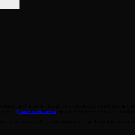
зерцательный подход к раскрытию врожденного потенциала челов
язано с
Дизайном Человека
, но при этом имеет свои отличитель
умент для внутренней трансформации, который помогает нам по