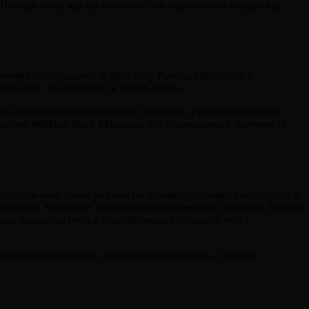
о мере того, как вы позволите им просочиться внутрь вас,
чения и созерцания, в 2002 году Ричард приступил к
сшей цели, заключенной в вашей ДНК».
ции конкретных поведенческих аспектов, проявляющихся на
ерсии Watkins’ Book Magazine, что подчеркивает значимость
 представляют собой разные, но взаимодополняющие подходы к
утренний Авторитет для принятия корректных решений. Генные
ода, предлагая путь к трансформации сознания через
частотных состояний, позволяя нам работать с нашими