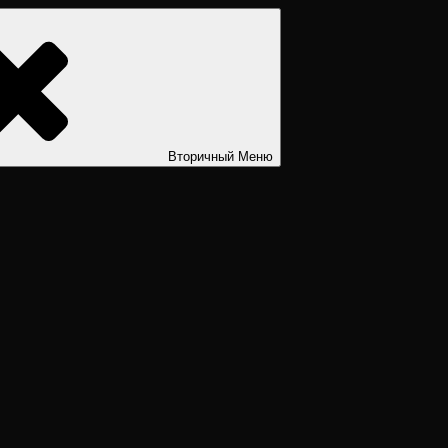
ости. Дизайн человека рассчитать. Дизайн человека расшифров
Вторичный
Меню