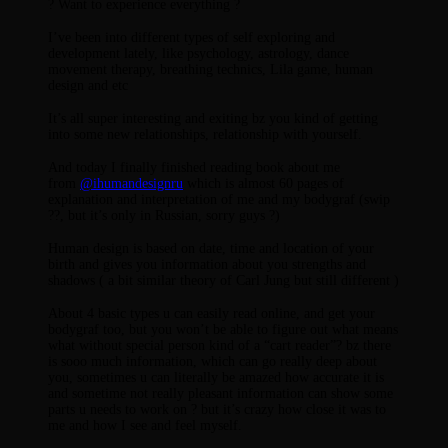
? Want to experience everything ?
⠀
I’ve been into different types of self exploring and
development lately, like psychology, astrology, dance
movement therapy, breathing technics, Lila game, human
design and etc
⠀
Виктория
От
It’s all super interesting and exiting bz you kind of getting
Лювинали
into some new relationships, relationship with yourself.
⠀
And today I finally finished reading book about me
from
@ihumandesignru
which is almost 60 pages of
explanation and interpretation of me and my bodygraf (swip
??, but it’s only in Russian, sorry guys ?)
⠀
Human design is based on date, time and location of your
birth and gives you information about you strengths and
shadows ( a bit similar theory of Carl Jung but still different )
⠀
About 4 basic types u can easily read online, and get your
bodygraf too, but you won’t be able to figure out what means
what without special person kind of a “cart reader”? bz there
is sooo much information, which can go really deep about
you, sometimes u can literally be amazed how accurate it is
and sometime not really pleasant information can show some
parts u needs to work on ? but it’s crazy how close it was to
me and how I see and feel myself.
⠀