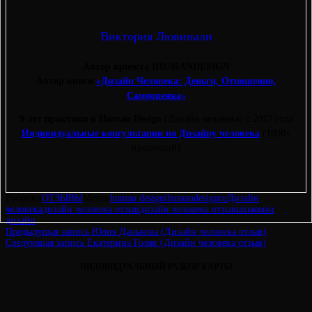
Виктория Лювинали
Автор проекта IHUMANDESIGN
Автор книги
«Дизайн Человека: Деньги, Отношения,
Самооценка»
9 лет практики в Human Design
(Дизайн человека) с 2017 года
Индивидуальные консультации по Дизайну человека
(1000+
прочтений)
Рубрики
ОТЗЫВЫ
Метки
human design
ihumandesignru
Дизайн
человека
дизайн человека отзыв
дизайн человека отзывы
хьюман
дизайн
Навигация
Предыдущая
Предыдущая запись
Юлия Данькова (Дизайн человека отзыв)
запись
Следующая
Следующая запись
Екатерина Голяк (Дизайн человека отзыв)
по
запись
ИНДИВИДУАЛЬНЫЙ РАЗБОР КАРТЫ
записям