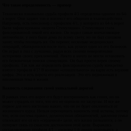
Что такое определенность — пример
Технически изначально судьба профиля 4/1 определена одними из 64-
х ворот. Они задают тон и контекст его общения и взаимодействия.
Например, есть пенсионер с профилем 4/1, у которого из 64-х ворот
были зафиксированы «ворота Стимуляции». Стимуляция стала
фиксированной темой его жизни. Он водил самые впечатляющие
автомобили, у него были дома по всему свету, но он был слишком
занят, чтобы посещать их. Он перенес несколько медицинских
операций, обанкротился после того, как рухнул один из его бизнесов.
Он играл и пил с лучшими, радуя всех своими невероятными
историями своих приключений. Никто и ничто не могли остановить
его бесконечные поиски стимуляции. Он был просто верен своему
профилю. Так как же определить фиксированную судьбу конкретно
взятого профиля 4/1? В колонке «сознательного» на карте есть верхняя
цифра. Это и есть ворота его реализации. Это его недвижимая и
неизменная тема в жизни.
Важность следования своей уникальной дорогой
В рамках этих его ворот его будут воспринимать как гения, но он
может страдать от того, что его не оценили по заслугам. И все же
первое для него настолько важно, что он не будет отклоняться от
жизненного курса. Нельзя переоценить важность этой истины, потому
что, если система правил, должностных обязанностей, давления семьи
отвлекают его от его «сердечной» цели, его жизнь развалится, а он
потеряет связь со смыслом достижения этой цели. Выражаясь
составляющими профиля 4/1 – «основы 1-й линии разрушатся, а