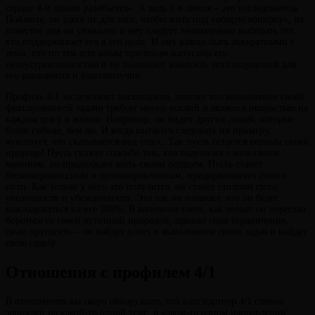
сердце 4-й линии разобьется». А ведь 1-я линия – это исследователь.
Поймите, он здесь не для того, чтобы жить под «общую копирку», на
повестке дня он уникален и ему следует внимательно выбирать тех,
кто поддерживает его в его цели. И ему важно быть аккуратными с
теми, кто по тем или иным причинам напуганы его
целеустремленностью и не понимают важность этих ощущений для
его равновесия и благополучия.
Профиль 4/1 заслуживает восхищения, потому что выполнение своей
фиксированной задачи требует много усилий и является непростым на
каждом шагу в жизни. Например, он видит других людей, которые
более гибкие, чем он. И когда пытается следовать их примеру,
чувствует, что скатывается под откос. Так пусть остается верным своей
природе! Пусть скажет спасибо тем, кто поделился с ним своим
мнением, но продолжает жить своим сердцем. Пусть станет
бескомпромиссным и целенаправленным, придерживается своего
пути. Как только у него это получится, он станет столпом силы,
уверенности и убежденности. Это так же означает, что он будет
выкладываться на все 100%. В конечном счете, как только он перестал
бороться со своей истинной природой, принял свои ограничения,
свою хрупкость – он найдет успех в выполнении своих задач и найдет
свою судьбу.
Отношения с профилем 4/1
В отношениях вы скоро обнаружите, что ваш партнер 4/1 словно
зациклен на какой-то одной теме, в каком-то одном направлении.