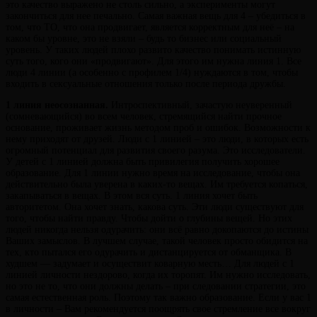
это качество выражено не столь сильно, а эксперименты могут
закончиться для нее печально. Самая важная вещь для 4 – убедиться в
том, что ТО, что она продвигает, является корректным для неё – на
каком бы уровне, это не взяли – будь то бизнес или социальный
уровень. У таких людей плохо развито качество понимать истинную
суть того, кого они «продвигают». Для этого им нужна линия 1. Все
люди 4 линии (а особенно с профилем 1/4) нуждаются в том, чтобы
входить в сексуальные отношения только после периода дружбы.
1 линия неосознанная.
Интроспективный, зачастую неуверенный
(сомневающийся) во всем человек, стремящийся найти прочное
основание, проживает жизнь методом проб и ошибок. Возможности к
нему приходят от друзей. Люди с 1 линией – это люди, в которых есть
огромный потенциал для развития своего разума. Это исследователи.
У детей с 1 линией должна быть привилегия получить хорошее
образование. Для 1 линии нужно время на исследование, чтобы она
действительно была уверена в каких-то вещах. Им требуется копаться,
закапываться в вещах. В этом вся суть. 1 линия хочет быть
авторитетом. Она хочет знать, какова суть. Эти люди существуют для
того, чтобы найти правду. Чтобы дойти о глубины вещей. Но этих
людей никогда нельзя одурачить: они всё равно докопаются до истины
Ваших замыслов. В лучшем случае, такой человек просто обидится на
тех, кто пытался его одурачить и дистанцируется от обманщика. В
худшем — задумает и осуществит коварную месть… Для людей с 1
линией личности нездорово, когда их торопят. Им нужно исследовать,
но это не то, что они должны делать – при следовании стратегии, это
самая естественная роль. Поэтому так важно образование. Если у вас 1
в личности – Вам рекомендуется поощрять свое стремление все вокруг