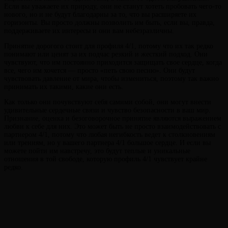
Если вы уважаете их природу, они не станут хотеть пробовать чего-то
нового, но и не будут благодарны за то, что вы расширяете их
горизонты. Вы просто должны позволить им быть, если вы, правда,
поддерживаете их интересы и они вам небезразличны.
Принятие дорогого стоит для профиля 4/1, потому что их так редко
понимают или ценят за их подчас резкий и жесткий подход. Они
чувствуют, что им постоянно приходится защищать свое сердце, когда
все, чего им хочется — просто «петь свою песню». Они будут
чувствовать давление от мира, чтобы измениться, поэтому так важно
принимать их такими, какие они есть.
Как только они почувствуют себя самими собой, они могут внести
удивительные сердечные связи и чувство безопасности в ваш мир.
Признание, оценка и безоговорочное принятие являются выражением
любви к себе для них. Это может быть не просто взаимодействовать с
партнером 4/1, потому что любая негибкость ведет к столкновениям
или трениям, но у вашего партнера 4/1 большое сердце. И если вы
можете пойти им навстречу, это будут теплые и уникальные
отношения в той свободе, которую профиль 4/1 чувствует крайне
редко.