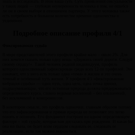
знать и исследовать. В этом ваша суть. Суть проявления сексуальности
у таких людей — глубокая неуверенность человека в том, не ошибся
ли он в своем выборе в отношении партнера. У этого человека также
есть потребность в большом количестве времени одиночества и
уединения.
Подробное описание профиля 4/1
Фиксированная судьба
В мире представителей этого профиля крайне мало – около 2%. Для
них хочется сказать только одну вещь: «Держись своей дороги. Следуй
своему сердцу!». Такой человек редкий индивидуум, профиль
которого единственный зафиксирован среди всех 12-ти профилей. Это
означает, что у него есть только одна «тема» в жизни и это очень
точный и особенный путь жизни. У профиля 4/1 «фиксированная
вибрация судьбы» — один путь, одна цель, одна точка зрения,
подразумевающие, что его истинная природа должна придерживаться
определенного курса, словно ведомая вселенной – без отклонений,
без исключений и компромиссов.
В некотором смысле, это профиль одиночки, главным образом потому,
что его зафиксированная и прямая природа не позволяет это легко
понять и осознать. Его фундамент построен на одном определяющем
факторе – той судьбе, которая вам досталась при рождении. И какая бы
она ни была, он будет всем сердцем следовать ее, следовать ее
реализации, если так можно выразиться.