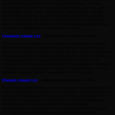
желающая всегда воплотить послание энергии нашего Солнца.
Информация приходит от солнца, но направление или сила, драйв
олицетворяет Луна. Луна – это архетип старшей сестры, которая
делает возможным задание Земли (Матери) двигает нашу форму, а
значит гарантирует эволюцию. Луна также является отраженным
светом, которые другие видят в нашей внутренней природе, которая
проявлена на поверхности и «выведена на экран».
Северный лунный узел
– направление в будущее и среда.
Хотя узлы это не планеты, тем не менее, они настолько же мощные.
На стороне Личности Узлы представляют не то, кто мы, но то, что
наша Личность думает о мире и самой себе. На стороне Дизайна узлы
показывают наше отношение к среде и к людям в ней. Северный узел
– это стадия зрелости в проживании жизни и это сдвиг после
Южного узла в Оппозиции Урана (38-43 года). Движение в сторону
Северного узла сигнализирует о процессе отпускания того, что уже
больше не работает для вас и удержания того, что работает.
Южный лунный узел
– направление в прошлое и среда.
Южный узел предоставляет наш этап развития в проживании жизни,
нашу незрелость до тех пор пока мы не придем к Оппозиции Урана. В
наших 9-центровых Уранических телах, переход от Южного Узла к
Северному символизирует середину жизни и наше вхождение во
взрослую жизнь. Узлы олицетворяют сцену, на которой
разворачивается наша жизнь, то, как мы воспринимаем мир вокруг
нас, среду, которая поддерживает нас в проживании нашей