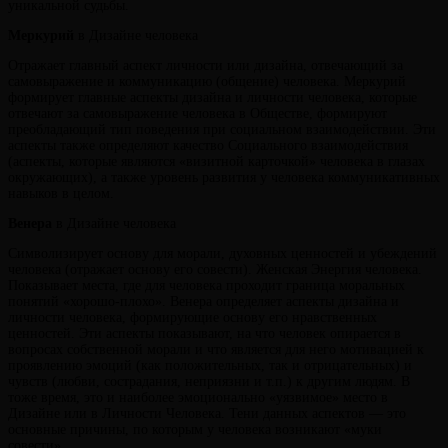
уникальной судьбы.
Меркурий
в Дизайне человека
Отражает главный аспект личности или дизайна, отвечающий за
самовыражение и коммуникацию (общение) человека. Меркурий
формирует главные аспекты дизайна и личности человека, которые
отвечают за самовыражение человека в Обществе, формируют
преобладающий тип поведения при социальном взаимодействии. Эти
аспекты также определяют качество Социального взаимодействия
(аспекты, которые являются «визитной карточкой» человека в глазах
окружающих), а также уровень развития у человека коммуникативных
навыков в целом.
Венера
в Дизайне человека
Символизирует основу для морали, духовных ценностей и убеждений
человека (отражает основу его совести). Женская Энергия человека.
Показывает места, где для человека проходит граница моральных
понятий «хорошо-плохо». Венера определяет аспекты дизайна и
личности человека, формирующие основу его нравственных
ценностей. Эти аспекты показывают, на что человек опирается в
вопросах собственной морали и что является для него мотивацией к
проявлению эмоций (как положительных, так и отрицательных) и
чувств (любви, сострадания, неприязни и т.п.) к другим людям. В
тоже время, это и наиболее эмоционально «уязвимое» место в
Дизайне или в Личности Человека. Тени данных аспектов — это
основные причины, по которым у человека возникают «муки
совести».