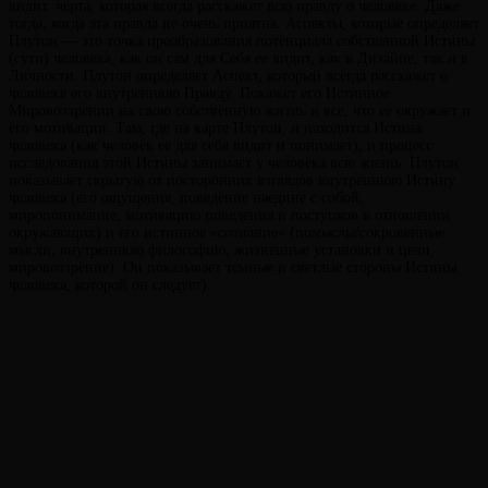
видит. черта, которая всегда расскажет всю правду о человеке. Даже
тогда, когда эта правда не очень приятна. Аспекты, которые определяет
Плутон — это точка преобразования потенциала собственной Истины
(сути) человека, как он сам для Себя ее видит, как в Дизайне, так и в
Личности. Плутон определяет Аспект, который всегда расскажет о
человеке его внутреннюю Правду. Покажет его Истинное
Мировоззрении на свою собственную жизнь и все, что ее окружает и
его мотивации. Там, где на карте Плутон, и находится Истина
человека (как человек ее для себя видит и понимает), и процесс
исследования этой Истины занимает у человека всю жизнь. Плутон
показывает скрытую от посторонних взглядов внутреннюю Истину
человека (его ощущения, поведение наедине с собой,
миропонимание, мотивацию поведения и поступков в отношении
окружающих) и его истинное «сознание» (помыслы/сокровенные
мысли, внутреннюю философию, жизненные установки и цели,
мировоззрение). Он показывает темные и светлые стороны Истины
человека, которой он следует).