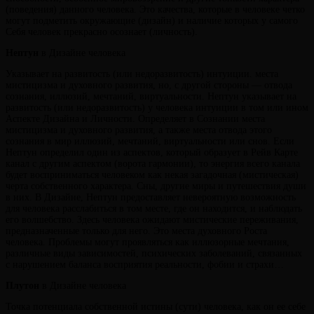
(поведения) данного человека. Это качества, которые в человеке четко
могут подметить окружающие (дизайн) и наличие которых у самого
Себя человек прекрасно осознает (личность).
Нептун
в Дизайне человека
Указывает на развитость (или недоразвитость) интуиции. места
мистицизма и духовного развития, но, с другой стороны — отвода
сознания, иллюзий, мечтаний, виртуальности. Нептун указывает на
развитость (или недоразвитость) у человека интуиции в том или ином
Аспекте Дизайна и Личности. Определяет в Сознании места
мистицизма и духовного развития, а также места отвода этого
сознания в мир иллюзий, мечтаний, виртуальности или снов. Если
Нептун определил один из аспектов, который образует в Рейв Карте
канал с другим аспектом (ворота гармонии), то энергия всего канала
будет восприниматься человеком как некая загадочная (мистическая)
черта собственного характера. Сны, другие миры и путешествия души
в них. В Дизайне, Нептун предоставляет невероятную возможность
для человека расслабиться в том месте, где он находится, и наблюдать
его волшебство. Здесь человека ожидают мистические переживания,
предназначенные только для него. Это места духовного Роста
человека. Проблемы могут проявляться как иллюзорные мечтания,
различные виды зависимостей, психических заболеваний, связанных
с нарушением баланса восприятия реальности, фобии и страхи…
Плутон
в Дизайне человека
Точка потенциала собственной истины (сути) человека, как он ее себе