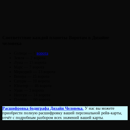
Соответствие каждой планеты Воротам в Дизайне
человека
Солнце — 1
ворота
Земля — 2 ворота
Луна — 15 ворота
Марс — 7 ворота
Меркурий — 13 ворота
Венера — 25 ворота
Сатурн — 10 ворота
Юпитер — 46 ворота
Уран — 3 ворота
Нептун — 14 ворота
Плутон — 60 ворота
Расшифровка бодиграфа Дизайн Человека.
У нас вы можете
приобрести полную расшифровку вашей персональной рейв-карты,
отчёт с подробным разбором всех значений вашей карты.