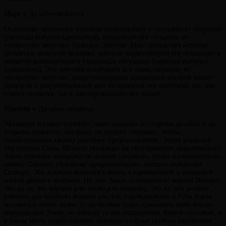
Марс
в Дизайне человека
Определяет человека в моменты конфликтных и «взрывных» ситуаций
(периоды выброса адреналина), показывает его сильную, но
«незрелую» энергию. Мужская Энергия. Марс определяет аспекты
дизайна и личности человека, которые характеризуют его поведение в
моменты конфликтных и стрессовых ситуациях (периоды выброса
адреналина). Эти качества показывает его очень сильную, но
«незрелую» энергию, неконтролируемое проявление которой может
привести в разрушительным или негативным последствиям, как для
самого человека, так и для окружающих его людей.
Юпитер
в Дизайне человека
Указывает на «внутренний» закон человека со стороны дизайна и со
стороны личности, которому он должен следовать, чтобы
соответствовать своему высшему предназначению.. Закон развития
внутренней Силы. Юпитер указывает на «внутренний» (кармический)
Закон человека, которому он должен следовать, чтобы соответствовать
своему Дизайну (Высшему предназначению, которое определяет
Солнце). Эти аспекты являются ключом к гармоничной и успешной
жизни данного человека. Но этот Закон отличается от морали Венеры.
Это не то, что хорошо или плохо для человека. Это то, что должно
работать для человека именно так, как зафиксировано в Рейв Карте
человека и никак иначе. Если человек будет проживать свою жизнь
нарушая этот Закон, то понесет за это «наказание». Каким способом, и
в каком месте судьба накажет человека в случае грубого нарушения