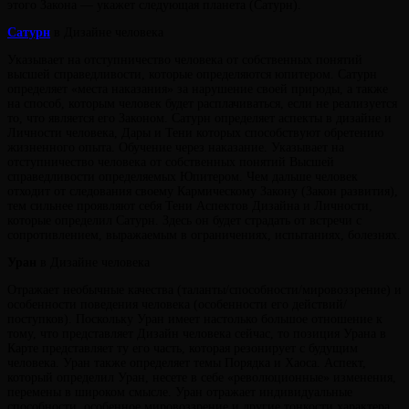
этого Закона — укажет следующая планета (Сатурн).
Сатурн
в Дизайне человека
Указывает на отступничество человека от собственных понятий
высшей справедливости, которые определяются юпитером. Сатурн
определяет «места наказания» за нарушение своей природы, а также
на способ, которым человек будет расплачиваться, если не реализуется
то, что является его Законом. Сатурн определяет аспекты в дизайне и
Личности человека, Дары и Тени которых способствуют обретению
жизненного опыта. Обучение через наказание. Указывает на
отступничество человека от собственных понятий Высшей
справедливости определяемых Юпитером. Чем дальше человек
отходит от следования своему Кармическому Закону (Закон развития),
тем сильнее проявляют себя Тени Аспектов Дизайна и Личности,
которые определил Сатурн. Здесь он будет страдать от встречи с
сопротивлением, выражаемым в ограничениях, испытаниях, болезнях.
Уран
в Дизайне человека
Отражает необычные качества (таланты/способности/мировоззрение) и
особенности поведения человека (особенности его действий/
поступков). Поскольку Уран имеет настолько большое отношение к
тому, что представляет Дизайн человека сейчас, то позиция Урана в
Карте представляет ту его часть, которая резонирует с будущим
человека. Уран также определяет темы Порядка и Хаоса. Аспект,
который определил Уран, несете в себе «революционные» изменения,
перемены в широком смысле. Уран отражает индивидуальные
способности, особенное мировоззрение и другие тонкости характера