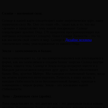
Солнце – жизненная сила.
Солнце в нашей карте олицетворяет наше энергетическое ядро, нашу
первичную силу Ян. Оно это наше «Я», также как и то, что мы
«делаем» и представляет тему нашей инкарнации. Солнце
олицетворяет архетип Отца. (70 процентов программирующих нас
нейтрино испускаются Солнцем). Наше Солнце Личности – это то,
как мы несем свой «свет» в мир. Солнце в
Дизайне человека
–
генетические темы, унаследованные от нашего Отца.
Земля – заземленность и баланс.
Земля олицетворяет то, где мы конкретизируемся или воплощаемся в
форме, как мы заземляемся и создаем баланс энергии Солнца внутри
формы, нашего тела. Солнце и Земля всегда опериуют вместе и в
Мандале располагаются напротив друг друга. Земля обеспечивает
баланс Инь, архетип Матери. Мы находим сознательный баланс, когда
мы можем корректно интегрировать Личность в нашу жизнь, и
находим стабильность (или бессознательный баланс), приходя к
пониманию с миром формы. Земля – это основание нашей
стабильности.
Луна – Движущая сила (драйв).
Луна представляет то, что двигает нас – это движущая сила в нашем
дизайне. Притяжение Луны – это мощная сила, которая всегда здесь и