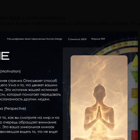
ен Будде в своей нивинности.
нциала на чем то фокусироваться, добиваться, быть лучшим. Н