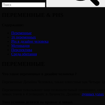
ПЕРЕМЕННЫЕ & PHS
Содержание:
Переменные
16 переменных
Phs в дизайне человека
Мотивация
Перспектива
Среда обитания
ПЕРЕМЕННЫЕ
Что такое переменные в дизайне человека ?
Переменные Дизайна Человека, также известные как Четыре Т
Переменные показывают наш познавательный потенциал, сенс
левых тонов в 4 позициях: в Личности, Дизайне,
лунных узлах
Тона условно делятся на правые и левые.