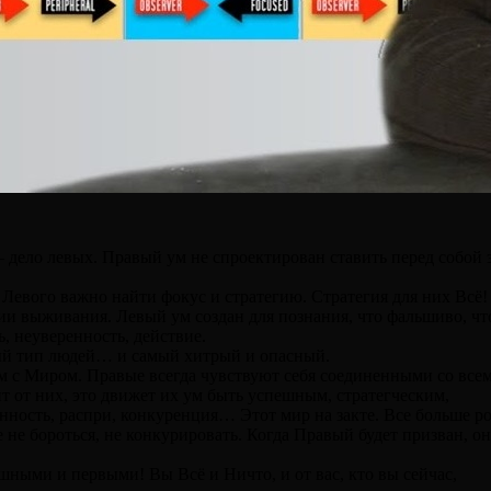
ело левых. Правый ум не спроектирован ставить перед собой з
 Левого важно найти фокус и стратегию. Стратегия для них Всё
ии выживания. Левый ум создан для познания, что фальшиво, что
ь, неуверенность, действие.
ый тип людей… и самый хитрый и опасный.
с Миром. Правые всегда чувствуют себя соединенными со всем
т от них, это движет их ум быть успешным, стратегческим,
ность, распри, конкуренция… Этот мир на закте. Все больше р
е бороться, не конкурировать. Когда Правый будет призван, он
ными и первыми! Вы Всё и Ничто, и от вас, кто вы сейчас,