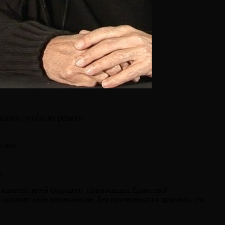
адачи, чтобы их решать.
!
 нет.
.
ождается детей будущего, приносящих Единство!
 покажет свое великолепие. Без призванности другими, ум