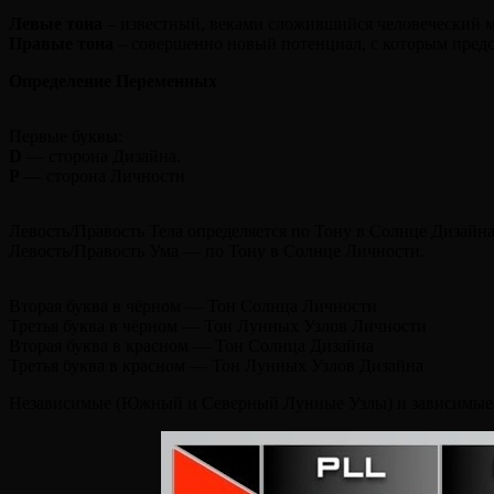
Левые тона
– известный, веками сложившийся человеческий м
Правые тона
– совершенно новый потенциал, с которым предс
Определение Переменных
Первые буквы:
D
— сторона Дизайна.
P
— сторона Личности
Левость/Правость Тела определяется по Тону в Солнце Дизайна
Левость/Правость Ума — по Тону в Солнце Личности.
Вторая буква в чёрном — Тон Солнца Личности
Третья буква в чёрном — Тон Лунных Узлов Личности
Вторая буква в красном — Тон Солнца Дизайна
Третья буква в красном — Тон Лунных Узлов Дизайна
Независимые (Южный и Северный Лунные Узлы) и зависимые 