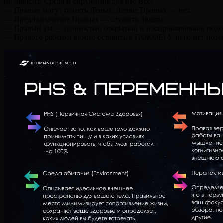
не зависит. Среда и окружение для вас Всё!
— Правые могут понять Левых, Левые Правых — нет.
— Предназначение Правых — служить людям.
— Правый ум — полностью открытый и восприимчивый, подоб
— Правого ребенка важно оставить в ПОКОЕ! У него нет поте