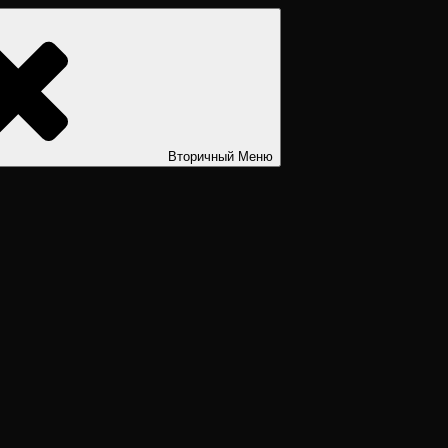
ости. Дизайн человека рассчитать. Дизайн человека расшифров
Вторичный
Меню