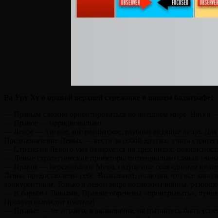
Ра Уру Ху о правой верхней стрелочке в вашем бодиграфе:
— Правым сложно ориентироваться во внешнем мире. Наука — д
— Правое — иррационально.
— Левое — хитрое, интригантское, глубоко видящее вещи. Для
Предназначение Левых — вести за собой других, учить стратег
— Стратегия Левого ума базируется на трех китах: безопасност
— Левые стратегические проекторы потенциально самый умн
— Правое — переживание Мира, ощущение себя единым целым 
Левые предоставлены себе. Выживают, иллюзия, что все зависи
конкурентным. Только в левом мире возможны войны, разобщен
— В борьбе с Левыми, Правые обречены «проигрывать», лучше н
Правого выглядит пустым!
— Правые — не играйте в выживание, не пытайтесь быть успеш