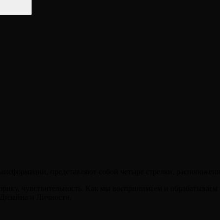
рансформации, представляют собой четыре стрелки, расположен
орику, чувствительность. Как мы воспринимаем и обрабатывае
Дизайна и Личности.