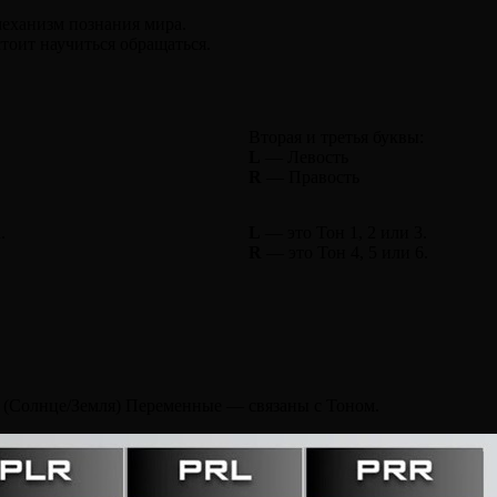
еханизм познания мира.
тоит научиться обращаться.
Вторая и третья буквы:
L
— Левость
R
— Правость
.
L
— это Тон 1, 2 или 3.
R
— это Тон 4, 5 или 6.
(Солнце/Земля) Переменные — связаны с Тоном.