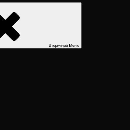
ости. Дизайн человека рассчитать. Дизайн человека расшифров
Вторичный
Меню