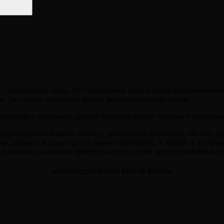
й плодородной силы. Это требование наших генов к бесконечном
. Это закон, что жизнь всегда должна создавать жизнь.
ь барьеры и открывать дорогу близости между людьми и рождени
иональные защиты любого, зачастую не осознавая, что они это д
ы, решают, когда и где это может произойти. У людей, у которых
 скрытая, и обычно требуется присутствие другого человека, чт
ИНДИВИДУАЛЬНЫЙ РАЗБОР КАРТЫ