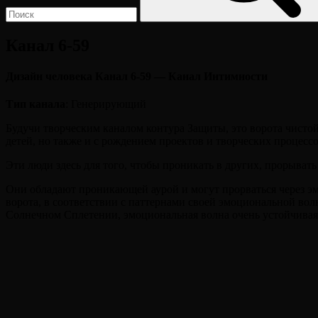
Канал 6-59
Дизайн человека Канал 6-59 — Канал Интимности
Тип канала
: Генерирующий
Будучи творческим каналом контура Защиты, это ворота чисто
детей, но также и с рождением проектов и творческих процессов
Эти люди здесь для того, чтобы проникать в других, прорыват
Они обладают проникающей аурой и могут прорваться через эмоц
ворота, в соответствии с паттернами своей эмоциональной волн
Солнечном Сплетении, эмоциональная волна очень устойчивая и